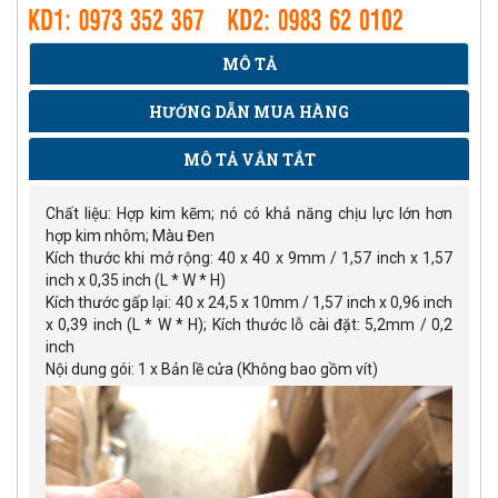
MÔ TẢ
HƯỚNG DẪN MUA HÀNG
MÔ TẢ VẮN TẮT
Chất liệu: Hợp kim kẽm; nó có khả năng chịu lực lớn hơn
hợp kim nhôm; Màu Đen
Kích thước khi mở rộng: 40 x 40 x 9mm / 1,57 inch x 1,57
inch x 0,35 inch (L * W * H)
Kích thước gấp lại: 40 x 24,5 x 10mm / 1,57 inch x 0,96 inch
x 0,39 inch (L * W * H); Kích thước lỗ cài đặt: 5,2mm / 0,2
inch
Nội dung gói: 1 x Bản lề cửa (Không bao gồm vít)