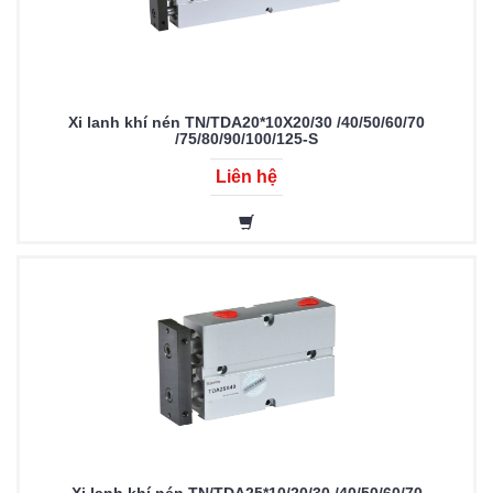
Xi lanh khí nén TN/TDA20*10X20/30 /40/50/60/70
/75/80/90/100/125-S
Liên hệ