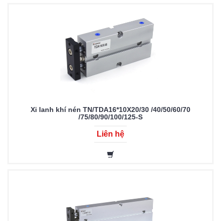
Xi lanh khí nén TN/TDA16*10X20/30 /40/50/60/70
/75/80/90/100/125-S
Liên hệ