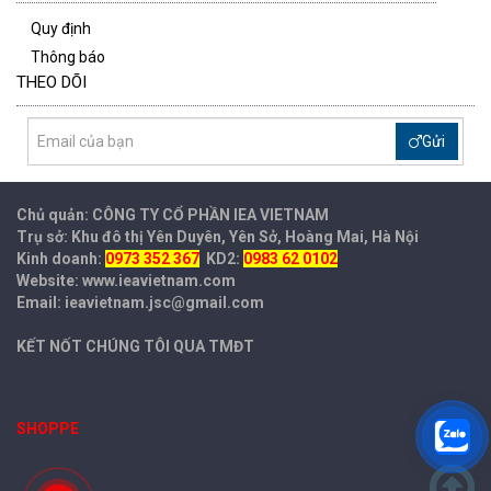
Quy định
Thông báo
THEO DÕI
Gửi
Chủ quản: CÔNG TY CỔ PHẦN IEA
VIETNAM
Trụ sở: Khu đô thị Yên Duyên, Yên Sở, Hoàng Mai, Hà Nội
Kinh doanh:
0973 352 367
KD2:
0983 62 0102
Website: www.ieavietnam.com
Email: ieavietnam.jsc@gmail.com
KẾT NỐT CHÚNG TÔI QUA TMĐT
SHOPPE