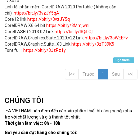
ID 3020
Linh tải phần mềm CorelDRAW 2020 Portable ( không cần
cài)
https://bit.ly/3vzJY5qA
Core12 link
https://bit.ly/3vzJY5q
CorelDRAW X6 64 bit
https://bit.ly/3Mmjwni
CorelLASER 2013.02 Link
https://bit.ly/3QiLOjl
CorelDRAW.Graphics.Suite.2020.v22 Link
https://bit.ly/3oWEEFv
CorelDRAW.Graphic.Suite_X3 Link
https://bit.ly/3zT39K5
Font full :
https://bit.ly/3JzPz1y
Đọc thêm...
|<<
Trước
1
Sau
>>|
CHÚNG TÔI
IEA VIETNAM luôn đem đến các sản phẩm thiết bị công nghệp phụ
trợ với chất lượng và giá thành tốt nhất.
Thời gian làm việc: 8h - 18h
Gửi yêu cầu đặt hàng cho chúng tôi: