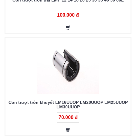
Con trượt tròn dài LMF 12 14 16 20 25 30 35 40 50 60L
100.000 đ
Con trượt tròn khuyết LM16UUOP LM20UUOP LM25UUOP
LM30UUOP
70.000 đ