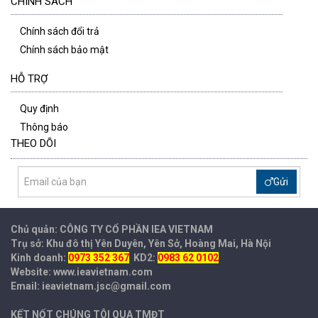
CHÍNH SÁCH
Chính sách đổi trả
Chính sách bảo mật
HỖ TRỢ
Quy định
Thông báo
THEO DÕI
Gửi
Chủ quản: CÔNG TY CỔ PHẦN IEA
VIETNAM
Trụ sở: Khu đô thị Yên Duyên, Yên Sở, Hoàng Mai, Hà Nội
Kinh doanh:
0973 352 367
KD2:
0983 62 0102
Website: www.ieavietnam.com
Email: ieavietnam.jsc@gmail.com
KẾT NỐT CHÚNG TÔI QUA TMĐT