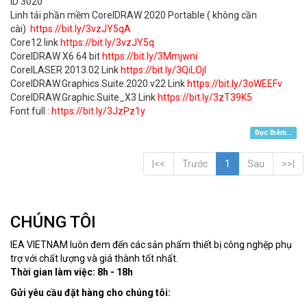
ID 3020
Linh tải phần mềm CorelDRAW 2020 Portable ( không cần
cài)
https://bit.ly/3vzJY5qA
Core12 link
https://bit.ly/3vzJY5q
CorelDRAW X6 64 bit
https://bit.ly/3Mmjwni
CorelLASER 2013.02 Link
https://bit.ly/3QiLOjl
CorelDRAW.Graphics.Suite.2020.v22 Link
https://bit.ly/3oWEEFv
CorelDRAW.Graphic.Suite_X3 Link
https://bit.ly/3zT39K5
Font full :
https://bit.ly/3JzPz1y
Đọc thêm...
|<<
Trước
1
Sau
>>|
CHÚNG TÔI
IEA VIETNAM luôn đem đến các sản phẩm thiết bị công nghệp phụ
trợ với chất lượng và giá thành tốt nhất.
Thời gian làm việc: 8h - 18h
Gửi yêu cầu đặt hàng cho chúng tôi: