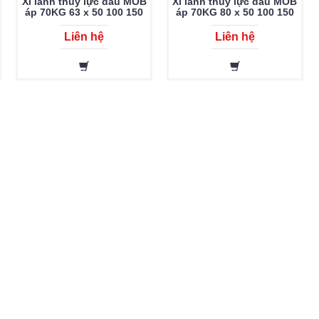
Xi lanh thủy lực dầu MOB
Xi lanh thủy lực dầu MOB
áp 70KG 63 x 50 100 150
áp 70KG 80 x 50 100 150
200 250 300 350 400 450
200 250 300 350 400 450
500 600 700 800 900 1000
500 600 700 800 900 1000
Liên hệ
Liên hệ