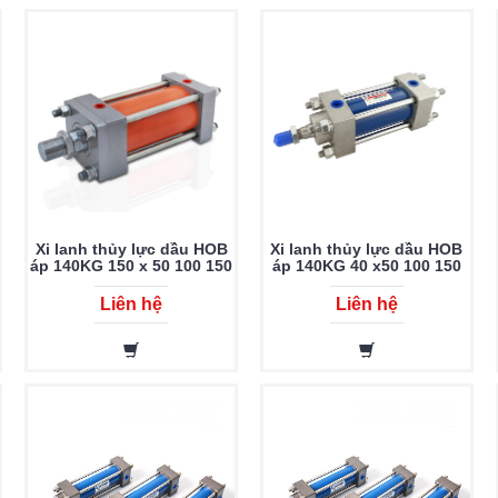
Xi lanh thủy lực dầu HOB
Xi lanh thủy lực dầu HOB
áp 140KG 150 x 50 100 150
áp 140KG 40 x50 100 150
200 250 300 350 400 450
200 250 300 350 400 450
500 600 700 800 900 1000
500 600 700 800 900 1000
Liên hệ
Liên hệ