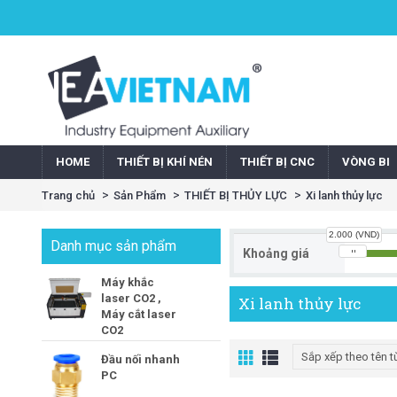
HOME
THIẾT BỊ KHÍ NÉN
THIẾT BỊ CNC
VÒNG BI
Trang chủ
Sản Phẩm
THIẾT BỊ THỦY LỰC
Xi lanh thủy lực
2.000 (VND)
Danh mục sản phẩm
Khoảng giá
Máy khắc
laser CO2 ,
Xi lanh thủy lực
Máy cắt laser
CO2
Đầu nối nhanh
PC