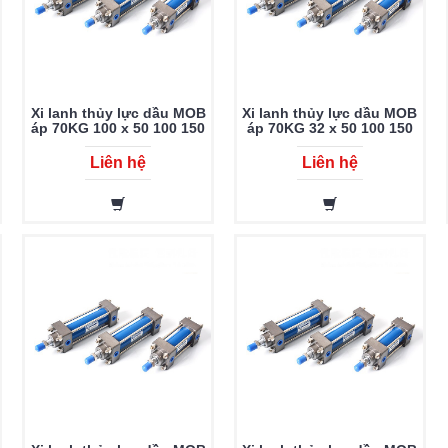
Xi lanh thủy lực dầu MOB
Xi lanh thủy lực dầu MOB
áp 70KG 100 x 50 100 150
áp 70KG 32 x 50 100 150
200 250 300 350 400 450
200 250 300 350 400 450
500 600 700 800 900 1000
500 600 700 800 900 1000
Liên hệ
Liên hệ