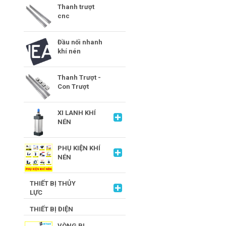
Thanh trượt
cnc
Đầu nối nhanh
khí nén
Thanh Trượt -
Con Trượt
XI LANH KHÍ
NÉN
PHỤ KIỆN KHÍ
NÉN
THIẾT BỊ THỦY
LỰC
THIẾT BỊ ĐIỆN
VÒNG BI