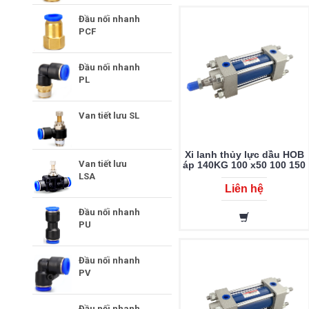
Đầu nối nhanh
PCF
Đầu nối nhanh
PL
Van tiết lưu SL
Xi lanh thủy lực dầu HOB
Van tiết lưu
áp 140KG 100 x50 100 150
200 250 300 350 400 450
LSA
500 600 700 800 900 1000
Liên hệ
Đầu nối nhanh
PU
Đầu nối nhanh
PV
Đầu nối nhanh