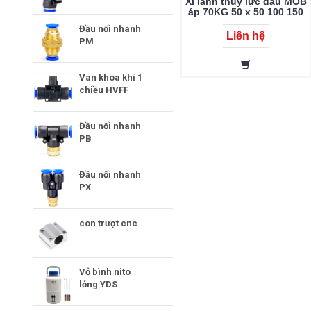
Xi lanh thủy lực dầu MOB
áp 70KG 50 x 50 100 150
200 250 300 350 400 450
Đầu nối nhanh
500 600 700 800 900 1000
Liên hệ
PM
Van khóa khí 1
chiều HVFF
Đầu nối nhanh
PB
Đầu nối nhanh
PX
con trượt cnc
Vỏ bình nito
lỏng YDS