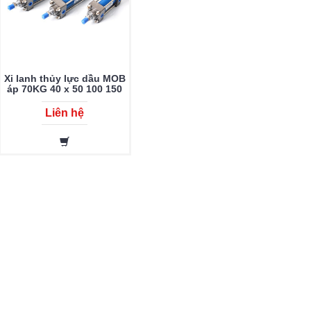
Xi lanh thủy lực dầu MOB
áp 70KG 40 x 50 100 150
200 250 300 350 400 450
500 600 700 800 900 1000
Liên hệ