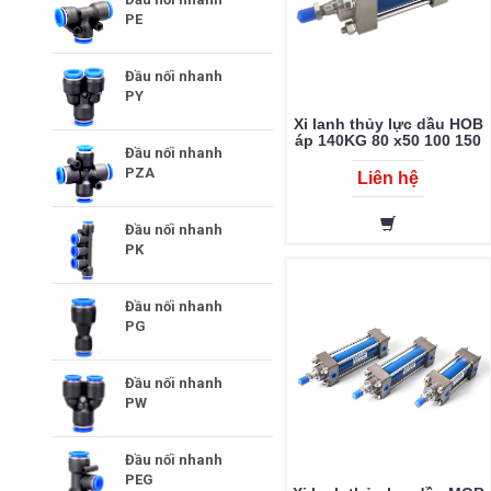
PE
Đầu nối nhanh
PY
Xi lanh thủy lực dầu HOB
áp 140KG 80 x50 100 150
Đầu nối nhanh
200 250 300 350 400 450
PZA
500 600 700 800 900 1000
Liên hệ
Đầu nối nhanh
PK
Đầu nối nhanh
PG
Đầu nối nhanh
PW
Đầu nối nhanh
PEG