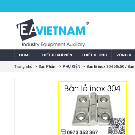
HOME
THIẾT BỊ KHÍ NÉN
THIẾT BỊ CNC
VÒNG BI
Trang chủ
Sản Phẩm
PHỤ KIỆN
Bản lề inox 304 50x50 / Bản