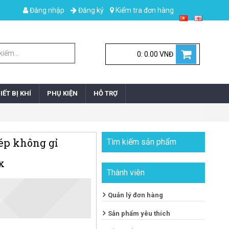
Đăng nhập
Đăng ký
Kiểm tra đơn hàng
0: 0.00 VNĐ
IẾT BỊ KHÍ
PHỤ KIỆN
HỖ TRỢ
hép không gỉ
Tìm kiếm sản phẩm
x
Thành viên
Quản lý đơn hàng
Sản phẩm yêu thích