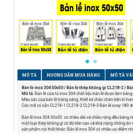
MÔ TẢ
HƯỚNG DẪN MUA HÀNG
MÔ TẢ VẮ
Bản lề inox 304 50x50 / Bản lề thép không gỉ CL218-2 / Bả
Mô tả
: Bản lề cửa tủ inox 304 chất liệu bản lề được làm bằn
Màu sắc của bản lề trắng sáng, thiết kế chắc chắn bền bỉ hơn
Các mã có sẵn CL218-1 CL218-2 CL218-3 Bản lề xoay 180 đ
Bản lề inox 304 50x50 có chiều dài và chiều rộng đều bằng n
một loại thép không gỉ có độ bền cao và khả năng chống ăn m
sản phẩm nội thất khác. Bản lề inox 304 có nhiều ưu điểm như