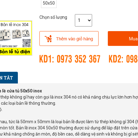
50x50
Chọn số lượng
Mua
N TẮT
n lề cửa tủ 50x50 inox
g thép không gỉ hay còn gọi là inox 304 nó có khả năng chịu lực lớn hơn h
 các loại bản lề thông thường.
ộ.
hau, tức là 50mm x 50mm là loại bản lề được làm từ thép không gỉ 304 (h
òn tốt. Bản lề inox 304 50x50 thường được sử dụng để lắp đặt trên cửa r
 khả năng chống ăn mòn, độ bền cao, dễ dàng vệ sinh và không bị gỉ sét 