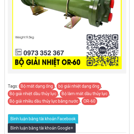
Tags:
Bộ mát dạng ống
,
bộ giải nhiệt dạng ống
,
Bộ giải nhiệt dầu thủy lực
,
Bộ làm mát dầu thủy lực
,
Bộ giải nhiều dầu thủy lực bằng nước
,
OR-60
Bình luận bằng tài khoản Facebook
Bình luận bằng tài khoản Google+