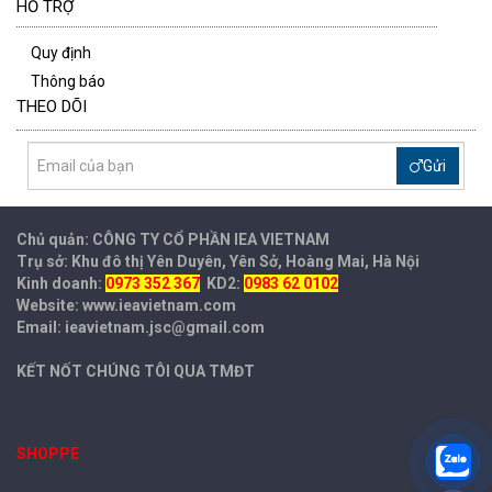
HỖ TRỢ
Quy định
Thông báo
THEO DÕI
Gửi
Chủ quản: CÔNG TY CỔ PHẦN IEA
VIETNAM
Trụ sở: Khu đô thị Yên Duyên, Yên Sở, Hoàng Mai, Hà Nội
Kinh doanh:
0973 352 367
KD2:
0983 62 0102
Website: www.ieavietnam.com
Email: ieavietnam.jsc@gmail.com
KẾT NỐT CHÚNG TÔI QUA TMĐT
SHOPPE