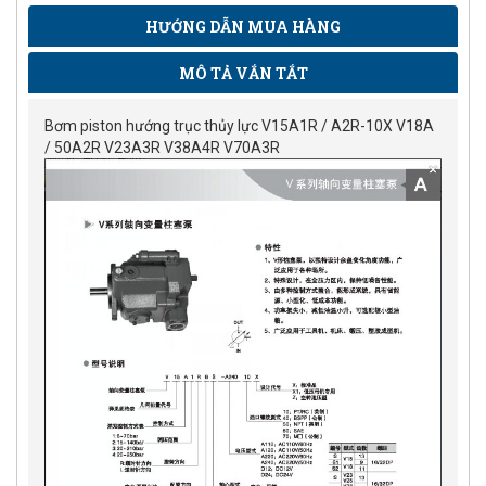
HƯỚNG DẪN MUA HÀNG
MÔ TẢ VẮN TẮT
Bơm piston hướng trục thủy lực V15A1R / A2R-10X V18A
/ 50A2R V23A3R V38A4R V70A3R