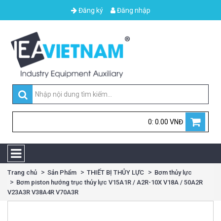
Đăng ký
Đăng nhập
0: 0.00 VNĐ
Trang chủ
Sản Phẩm
THIẾT BỊ THỦY LỰC
Bơm thủy lực
Bơm piston hướng trục thủy lực V15A1R / A2R-10X V18A / 50A2R
V23A3R V38A4R V70A3R