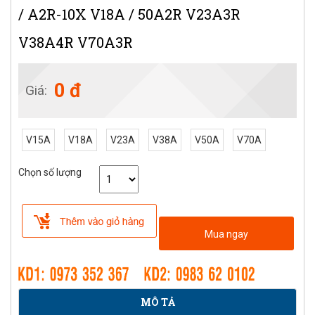
/ A2R-10X V18A / 50A2R V23A3R
V38A4R V70A3R
0 đ
Giá:
V15A
V18A
V23A
V38A
V50A
V70A
Chọn số lượng
Mua ngay
MÔ TẢ