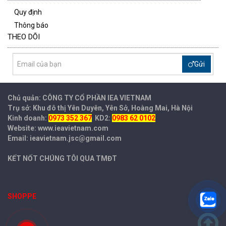
Quy định
Thông báo
THEO DÕI
Gửi
Chủ quản: CÔNG TY CỔ PHẦN IEA
VIETNAM
Trụ sở: Khu đô thị Yên Duyên, Yên Sở, Hoàng Mai, Hà Nội
Kinh doanh:
0973 352 367
KD2:
0983 62 0102
Website: www.ieavietnam.com
Email: ieavietnam.jsc@gmail.com
KẾT NỐT CHÚNG TÔI QUA TMĐT
SHOPPE