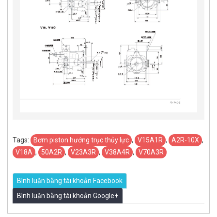
Tags:
​Bơm piston hướng trục thủy lực
,
V15A1R
,
A2R-10X
,
V18A
,
50A2R
,
V23A3R
,
V38A4R
,
V70A3R
Bình luận bằng tài khoản Facebook
Bình luận bằng tài khoản Google+