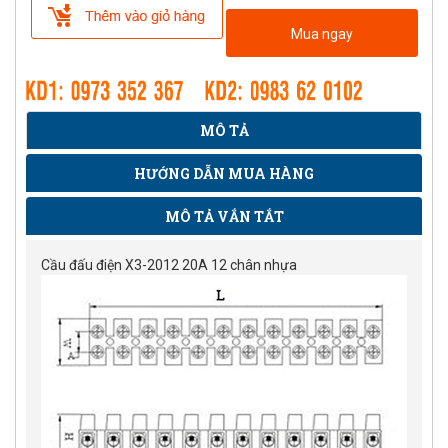
Mua ngay
MÔ TẢ
HƯỚNG DẪN MUA HÀNG
MÔ TẢ VẮN TẮT
Cầu đấu điện X3-2012 20A 12 chân nhựa