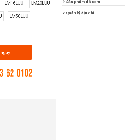
Sản phẩm đã xem
LM16LUU
LM20LUU
Quản lý địa chỉ
U
LM50LUU
 ngay