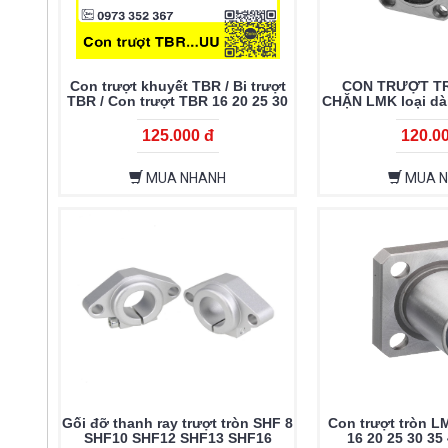
Con trượt khuyết TBR / Bi trượt
CON TRƯỢT T
TBR / Con trượt TBR 16 20 25 30
CHẶN LMK loại dài
UU
30 35 40 
125.000 đ
120.0
MUA NHANH
MUA 
Gối đỡ thanh ray trượt tròn SHF 8
Con trượt tròn LM
SHF10 SHF12 SHF13 SHF16
16 20 25 30 35