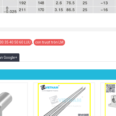
30 35 40 50 60 LUU
,
con trượt tròn LM
oản Google+