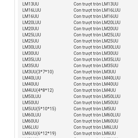
LM13UU
Con trượt tròn LM13UU
LM16LUU
Con trượt tròn LM16LUU
LM16UU
Con trượt tròn LM16UU
LM20LUU
Con trượt tròn LM20LUU
LM20UU
Con trượt tròn LM20UU
LM25LUU
Con trượt tròn LM25LUU
LM25UU
Con trượt tròn LM25UU
LM30LUU
Con trượt tròn LM30LUU
LM30UU
Con trượt tròn LM30UU
LM35LUU
Con trượt tròn LM35LUU
LM35UU
Con trượt tròn LM35UU
LM3UU(3*7*10)
Con trượt tròn LM3UU
LM40LUU
Con trượt tròn LM40LUU
LM40UU
Con trượt tròn LM40UU
LM4UU(4*8*12)
Con trượt tròn LM4UU
LM50LUU
Con trượt tròn LM50LUU
LM50UU
Con trượt tròn LM50UU
LM5UU(5*10*15)
Con trượt tròn LM5UU
LM60LUU
Con trượt tròn LM60LUU
LM60UU
Con trượt tròn LM60UU
LM6LUU
Con trượt tròn LM6LUU
LM6UU(6*12*19)
Con trượt tròn LM6UU