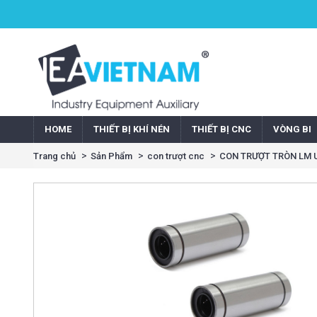
HOME
THIẾT BỊ KHÍ NÉN
THIẾT BỊ CNC
VÒNG BI
Trang chủ
Sản Phẩm
con trượt cnc
CON TRƯỢT TRÒN LM UU 