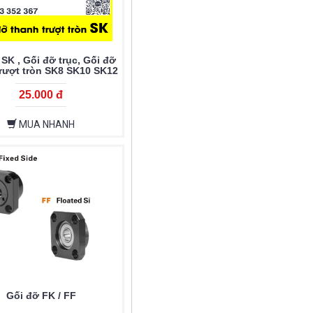
SK , Gối đỡ trục, Gối đỡ
trượt tròn SK8 SK10 SK12
16 SK20 SK25 SK30 SK35
SK40 SK50 SK60
25.000 đ
MUA NHANH
Gối đỡ FK / FF