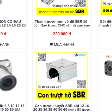
RÒN CÓ ĐẦU
Thanh trượt tròn có đế SBR 10–
Gối đỡ 
 12 14 16 20 25
50 | Ray trượt CNC chính xác cao
thanh 
50 60 L
SK13 SK
00 đ
220.000 đ
NHANH
MUA NHANH
K 6 8 10 12 13
Con trượt khuyết SBR phi 12 16
 40 50 60 UU
20 25 30 35 40 50 60 mm / Bi trượt