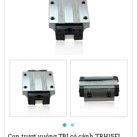
Con trượt vuông TBI có cánh TRH15FL