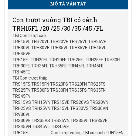
MÔ TẢ VẮN TẮT
Con trượt vuông TBI có cánh
TRH15FL /20 /25 /30 /35 /45 /FL
TBI Con trượt cao
TRH15VL THR20VL TRH20VE THR25VL TRH25VE
TRH30VL TRH30VE TRH35VL TRH35VE TRH45VL
TRH45VE
TRH15FL TRH20FL TRH20FE TRH25FL TRH25FE TRH30FL
TRH30FE TRH35FL TRH35FE TRH45FL TRH45FE
TRH45FE
TBI Con trượt thấp
TRS15FS TRS15FN TRS20FS TRS20FN TRS25FS
TRS25FN TRS30FS TRS30FN TRS35FS TRS35FN
TRS45FN
TRS15VS TRH15VN TRS15VE TRS20VS TRS20VN
TRH25VS TRH25VN TRS15VL TRS30VS TRS30VN
TRV30VL
TRS30VE TRS35VS TRS35VN TRS35VL TRS35VE
TRS45VN TRS45VL TRS45VE
TRH15FL
Con trượt vuông TBI có cánh TRH15FN