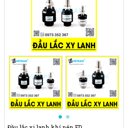
Đầu lắc xi lanh khí nén FD