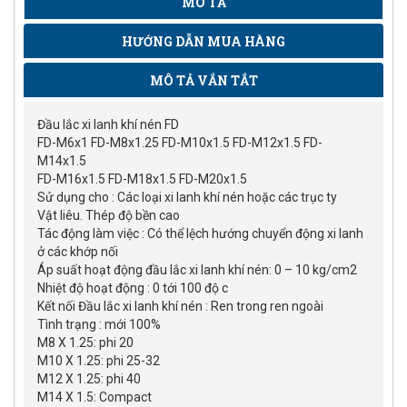
MÔ TẢ
HƯỚNG DẪN MUA HÀNG
MÔ TẢ VẮN TẮT
Đầu lắc xi lanh khí nén FD
FD-M6x1 FD-M8x1.25 FD-M10x1.5 FD-M12x1.5 FD-
M14x1.5
FD-M16x1.5 FD-M18x1.5 FD-M20x1.5
Sử dụng cho : Các loại xi lanh khí nén hoặc các trục ty
Vật liêu. Thép độ bền cao
Tác động làm việc : Có thể lệch hướng chuyển động xi lanh
ở các khớp nối
Áp suất hoạt động đầu lắc xi lanh khí nén: 0 – 10 kg/cm2
Nhiệt độ hoạt động : 0 tới 100 độ c
Kết nối Đầu lắc xi lanh khí nén : Ren trong ren ngoài
Tình trạng : mới 100%
M8 X 1.25: phi 20
M10 X 1.25: phi 25-32
M12 X 1.25: phi 40
M14 X 1.5: Compact