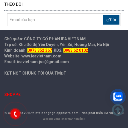
THEO DÕI
Gửi
Chủ quản: CÔNG TY CỔ PHẦN IEA
VIETNAM
Trụ sở: Khu đô thị Yên Duyên, Yên Sở, Hoàng Mai, Hà Nội
Kinh doanh:
0973 352 367
KD2:
0983 62 0102
Website: www.ieavietnam.com
Email: ieavietnam.jsc@gmail.com
KẾT NỐT CHÚNG TÔI QUA TMĐT
SHOPPE
©
Copyright 2015 thietbicongnghiepphutro.com -
Nhà phát triển IEA VIỆT NAM
Website đang chạy thử nghiệm !