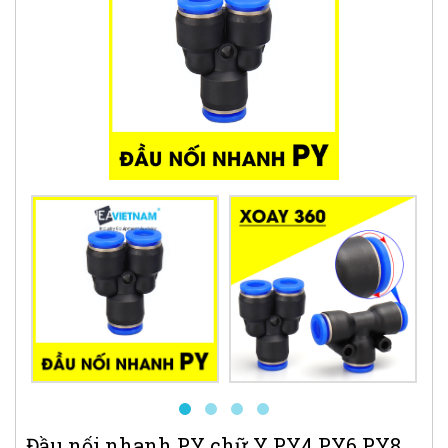
Đầu nối nhanh PY chữ Y PY4 PY6 PY8