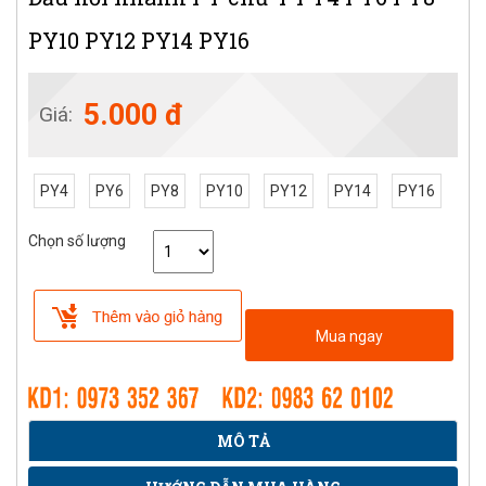
PY10 PY12 PY14 PY16
5.000 đ
Giá:
PY4
PY6
PY8
PY10
PY12
PY14
PY16
Chọn số lượng
Mua ngay
MÔ TẢ