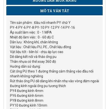
HƯỚNG DẪN MUA HÀNG
MÔ TẢ VẮN TẮT
Tên sản phẩm : Đầu nối nhanh PY chữ Y
PY-4 PY-6 PY-8 PY-10 PY-12 PY-14 PY-16
Áp suất làm việc : 0 - 1 MPA
Nhiệt độ làm việc : 0 - 60 độ C
Dẫn lưu : Không khí, chân không
Vật liệu : Chất liệu PU, PE , Chất liệu đồng
Vật liệu tốt - bền bỉ - chịu áp lực cao
Dễ dàng kết nối và tháo ống pu
Thân nhựa có thể xoay 360 độ
Hướng dẫn sử dụng:
Cắt ống PU theo 1 đường thẳng cắm thẳng vào đầu nối
nhanh không nghiêng
Rút tháo ống PU dễ dàng khi nhấn nhẹ vào vòng đệm ngoài
Đường kính ngoài ống pu tương thích
PY4 Đường kính 4mm
PY6 Đường kính 6mm
PY8 Đường kính 8mm
PY10 Đường kính 10mm