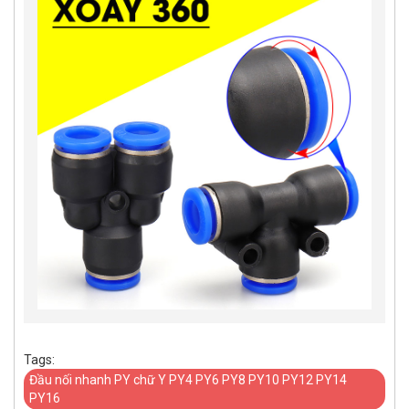
Tags:
Đầu nối nhanh PY chữ Y PY4 PY6 PY8 PY10 PY12 PY14
PY16