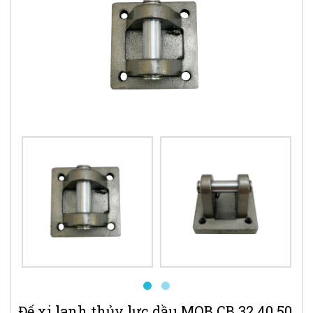
Đế xi lanh thủy lực dầu MOB CB 32 40 50