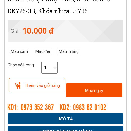
DK725-3B, Khóa nhựa LS735
10.000 đ
Giá:
Màu xám
Màu đen
Màu Trắng
Chọn số lượng
Mua ngay
MÔ TẢ