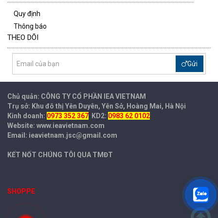
Quy định
Thông báo
THEO DÕI
Gửi
Chủ quản: CÔNG TY CỔ PHẦN IEA
VIETNAM
Trụ sở: Khu đô thị Yên Duyên, Yên Sở, Hoàng Mai, Hà Nội
Kinh doanh:
0973 352 367
KD2:
0983 62 0102
Website: www.ieavietnam.com
Email: ieavietnam.jsc@gmail.com
KẾT NỐT CHÚNG TÔI QUA TMĐT
SHOPPE