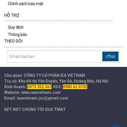
Chính sách bảo mật
HỖ TRỢ
Quy định
Thông báo
THEO DÕI
Gửi
Chủ quản: CÔNG TY CỔ PHẦN IEA
VIETNAM
Trụ sở: Khu đô thị Yên Duyên, Yên Sở, Hoàng Mai, Hà Nội
Kinh doanh:
0973 352 367
KD2:
0983 62 0102
Website: www.ieavietnam.com
Email: ieavietnam.jsc@gmail.com
KẾT NỐT CHÚNG TÔI QUA TMĐT