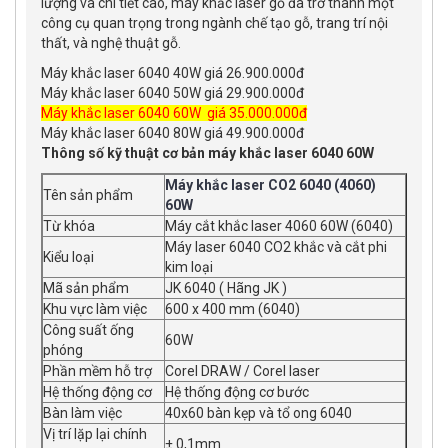
lượng và chi tiết cao, máy khắc laser gỗ đã trở thành một
công cụ quan trọng trong ngành chế tạo gỗ, trang trí nội
thất, và nghệ thuật gỗ.
Máy khắc laser 6040 40W giá 26.900.000đ
Máy khắc laser 6040 50W giá 29.900.000đ
Máy khắc laser 6040 60W giá 35.000.000đ
Máy khắc laser 6040 80W giá 49.900.000đ
Thông số kỹ thuật cơ bản máy khắc laser 6040 60W
Máy khắc laser CO2 6040 (4060)
Tên sản phẩm
60W
Từ khóa
Máy cắt khắc laser 4060 60W (6040)
Máy laser 6040 CO2 khắc và cắt phi
Kiểu loại
kim loại
Mã sản phẩm
JK 6040 ( Hãng JK )
Khu vực làm việc
600 x 400 mm (6040)
Công suất ống
60W
phóng
Phần mềm hỗ trợ
Corel DRAW / Corel laser
Hệ thống động cơ
Hệ thống động cơ bước
Bàn làm việc
40x60 bàn kẹp và tổ ong 6040
Vị trí lặp lại chính
± 0,1mm