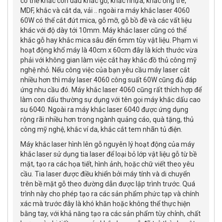
có thể khắc con dấu khắc gỗ, khắc nhựa, khắc ống tre,
MDF, khắc và cắt da, vải .. ngoài ra máy khắc laser 4060
60W có thể cắt đứt mica, gỗ mỡ, gỗ bồ đề và các vất liệu
khác với độ dày tới 10mm. Máy khắc laser cũng có thể
khắc gỗ hay khắc mica sâu đến 6mm tùy vật liệu. Phạm vi
hoạt động khổ máy là 40cm x 60cm đây là kích thước vừa
phải với không gian làm việc cắt hay khắc đồ thủ công mỹ
nghệ nhỏ. Nếu công việc của bạn yêu cầu máy laser cắt
nhiều hơn thì máy laser 4060 công suất 60W cũng đủ đáp
ứng nhu cầu đó. Máy khắc laser 4060 cũng rất thích hợp để
làm con dấu thường sự dụng với tên gọi máy khắc dấu cao
su 6040. Ngoài ra máy khắc laser 6040 được ứng dụng
rộng rãi nhiều hơn trong ngành quảng cáo, quà tặng, thủ
công mỹ nghệ, khắc ví da, khắc cắt tem nhãn tủ điện.
Máy khắc laser hình lên gỗ nguyên lý hoạt động của máy
khắc laser sử dụng tia laser để loại bỏ lớp vật liệu gỗ từ bề
mặt, tạo ra các họa tiết, hình ảnh, hoặc chữ viết theo yêu
cầu. Tia laser được điều khiển bởi máy tính và di chuyển
trên bề mặt gỗ theo đường dẫn được lập trình trước. Quá
trình này cho phép tạo ra các sản phẩm phức tạp và chính
xác mà trước đây là khó khăn hoặc không thể thực hiện
bằng tay, với khả năng tạo ra các sản phẩm tùy chỉnh, chất