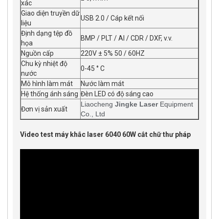
xác
Giao diện truyền dữ
USB 2.0 / Cáp kết nối
liệu
Định dạng tệp đồ
BMP / PLT / AI / CDR / DXF, v.v.
họa
Nguồn cấp
220V ± 5% 50 / 60HZ
Chu kỳ nhiệt độ
0-45 ° C
nước
Mô hình làm mát
Nước làm mát
Hệ thống ánh sáng
Đèn LED có độ sáng cao
Liaocheng
Jingke Laser
Equipment
Đơn vị sản xuất
Co., Ltd
Video test máy khắc laser 6040 60W cắt chữ thư pháp