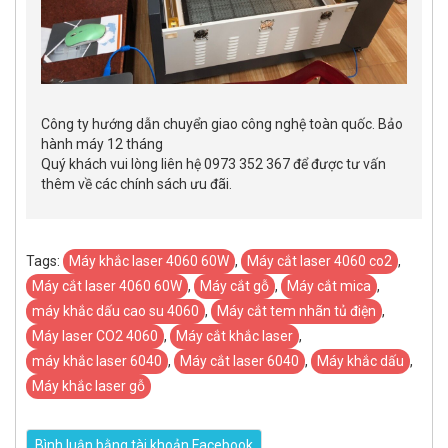
Công ty hướng dẫn chuyển giao công nghệ toàn quốc. Bảo
hành máy 12 tháng
Quý khách vui lòng liên hệ 0973 352 367 để được tư vấn
thêm về các chính sách ưu đãi.
Tags:
Máy khắc laser 4060 60W
,
Máy cắt laser 4060 co2
,
Máy cắt laser 4060 60W
,
Máy cắt gỗ
,
Máy cắt mica
,
máy khắc dấu cao su 4060
,
Máy cắt tem nhãn tủ điện
,
Máy laser CO2 4060
,
Máy cắt khắc laser
,
máy khắc laser 6040
,
Máy cắt laser 6040
,
Máy khắc dấu
,
Máy khắc laser gỗ
Bình luận bằng tài khoản Facebook