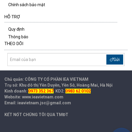
Chính sách bảo mật
HỖ TRỢ
Quy định
Thông báo
THEO DÕI
Gửi
Chủ quản: CÔNG TY CỔ PHẦN IEA
VIETNAM
Trụ sở: Khu đô thị Yên Duyên, Yên Sở, Hoàng Mai, Hà Nội
Kinh doanh:
0973 352 367
KD2:
0983 62 0102
Website: www.ieavietnam.com
Email: ieavietnam.jsc@gmail.com
KẾT NỐT CHÚNG TÔI QUA TMĐT