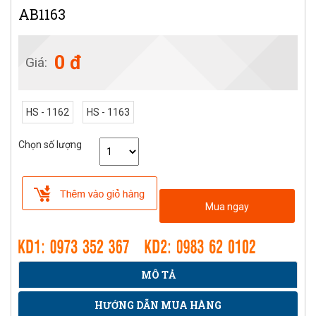
AB1163
0 đ
Giá:
HS - 1162
HS - 1163
Chọn số lượng
Mua ngay
MÔ TẢ
HƯỚNG DẪN MUA HÀNG