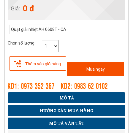
0 đ
Giá:
Quạt giải nhiệt AH 0608T - CA
Chọn số lượng
Mua ngay
MÔ TẢ
HƯỚNG DẪN MUA HÀNG
MÔ TẢ VẮN TẮT