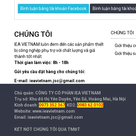
Bình luận bằng tài khoản Facebook
Bình luận bằng tài kh
CHÚNG TÔI
CHÚNG TÔI
IEA VIETNAM luôn đem đến các sản phẩm thiết
Giới thiệu 
bị công nghệp phụ trợ với chất lượng và giá
Giới thiệu
thành tốt nhất.
Thời gian làm việc: 8h - 18h
Gửi yêu cầu đặt hàng cho chúng tôi:
E-mail: ieavietnam.jsc@gmail.com
Chủ quản: CÔNG TY CỔ PHẦN IEA
VIETNAM
Trụ sở: Khu đô thị Yên Duyên, Yên Sở, Hoàng Mai, Hà Nội
Kinh doanh:
0973 352 367
KD2:
0983 62 0102
Website: www.ieavietnam.com
Email: ieavietnam.jsc@gmail.com
KẾT NỐT CHÚNG TÔI QUA TMĐT