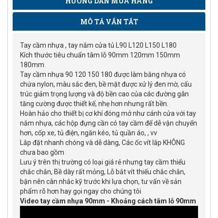
HƯỚNG DẪN MUA HÀNG
MÔ TẢ VẮN TẮT
Tay cầm nhựa , tay nắm cửa tủ L90 L120 L150 L180
Kích thước tiêu chuẩn tâm lỗ 90mm 120mm 150mm
180mm
Tay cầm nhựa 90 120 150 180 được làm bằng nhựa có
chứa nylon, màu sắc đen, bề mặt được xử lý đen mờ, cấu
trúc giảm trọng lượng và độ bền cao của các đường gân
tăng cường được thiết kế, nhẹ hơn nhưng rất bền.
Hoàn hảo cho thiết bị cơ khí đóng mở như cánh cửa với tay
nắm nhựa, các hộp đựng cần có tay cầm để dễ vận chuyển
hơn, cốp xe, tủ điện, ngăn kéo, tủ quần áo, , vv
Lắp đặt nhanh chóng và dễ dàng, Các ốc vít lắp KHÔNG
chưa bao gồm
Lưu ý trên thị trường có loại giá rẻ nhưng tay cầm thiếu
chắc chắn, Bề dày rất mỏng, Lỗ bắt vít thiếu chắc chắn,
bận nên cân nhắc kỹ trước khi lựa chọn, tư vấn về sản
phẩm rõ hơn hay gọi ngay cho chúng tôi
Video tay cầm nhựa 90mm - Khoảng cách tâm lỗ 90mm