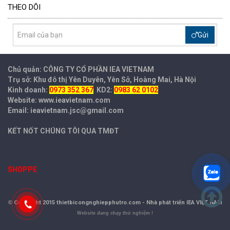
THEO DÕI
Gửi
Chủ quản: CÔNG TY CỔ PHẦN IEA
VIETNAM
Trụ sở: Khu đô thị Yên Duyên, Yên Sở, Hoàng Mai, Hà Nội
Kinh doanh:
0973 352 367
KD2:
0983 62 0102
Website: www.ieavietnam.com
Email: ieavietnam.jsc@gmail.com
KẾT NỐT CHÚNG TÔI QUA TMĐT
SHOPPE
©
Copyright 2015 thietbicongnghiepphutro.com -
Nhà phát triển IEA VIỆT NAM
Website đang chạy thử nghiệm !