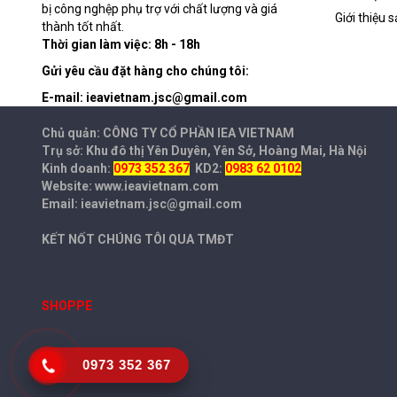
bị công nghệp phụ trợ với chất lượng và giá
Giới thiệu
thành tốt nhất.
Thời gian làm việc: 8h - 18h
Gửi yêu cầu đặt hàng cho chúng tôi:
E-mail: ieavietnam.jsc@gmail.com
Chủ quản: CÔNG TY CỔ PHẦN IEA
VIETNAM
Trụ sở: Khu đô thị Yên Duyên, Yên Sở, Hoàng Mai, Hà Nội
Kinh doanh:
0973 352 367
KD2:
0983 62 0102
Website: www.ieavietnam.com
Email: ieavietnam.jsc@gmail.com
KẾT NỐT CHÚNG TÔI QUA TMĐT
SHOPPE
0973 352 367