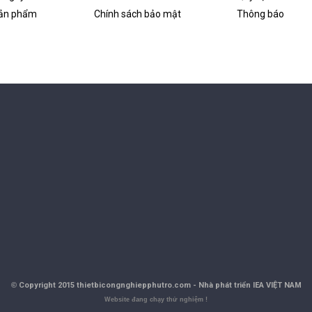
 sản phẩm
Chính sách bảo mật
Thông báo
©
Copyright 2015 thietbicongnghiepphutro.com -
Nhà phát triển IEA VIỆT NAM
Website đang chạy thử nghiệm !