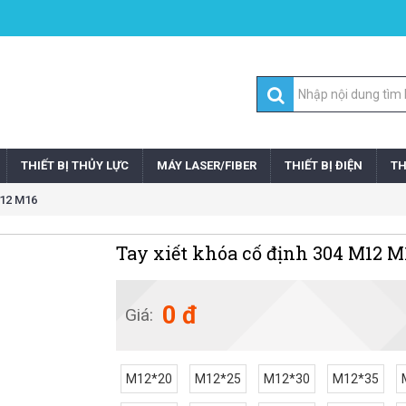
THIẾT BỊ THỦY LỰC
MÁY LASER/FIBER
THIẾT BỊ ĐIỆN
TH
M12 M16
Tay xiết khóa cố định 304 M12 M
0 đ
Giá:
M12*20
M12*25
M12*30
M12*35