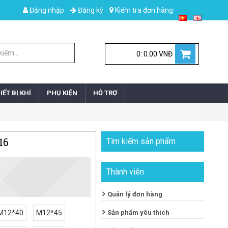
Đăng nhập
Đăng ký
Kiểm tra đơn hàng
0: 0.00 VNĐ
IẾT BỊ KHÍ
PHỤ KIỆN
HỖ TRỢ
16
Tìm kiếm sản phẩm
Thành viên
Quản lý đơn hàng
M12*40
M12*45
Sản phẩm yêu thích