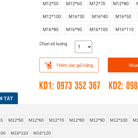
M12*50
M12*60
M12*70
M12*80
M12*100
M16*30
M16*40
M16*50
M16*80
M16*90
M16*100
M16*110
Chọn số lượng
Mua
N TẮT
45
M12*50
M12*60
M12*70
M12*80
M12*90
M12*100
M1
100
M16*110
M16*120