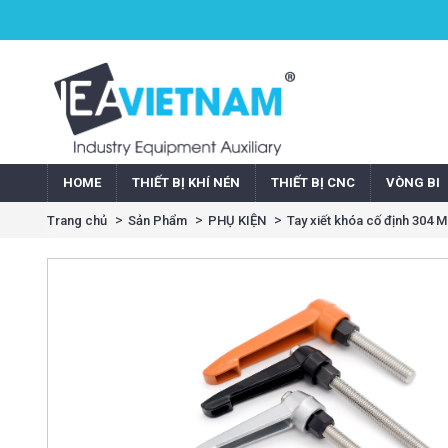
HOME
THIẾT BỊ KHÍ NÉN
THIẾT BỊ CNC
VÒNG BI
Trang chủ
Sản Phẩm
PHỤ KIỆN
Tay xiết khóa cố định 304 