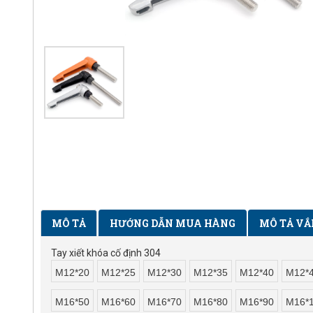
MÔ TẢ
HƯỚNG DẪN MUA HÀNG
MÔ TẢ VẮ
Tay xiết khóa cố định 304
M12*20
M12*25
M12*30
M12*35
M12*40
M12*
M16*50
M16*60
M16*70
M16*80
M16*90
M16*