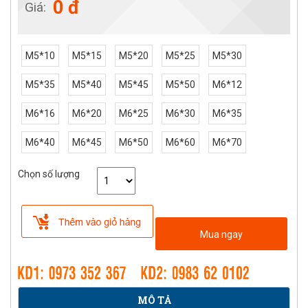
0 đ
Giá:
M5*10
M5*15
M5*20
M5*25
M5*30
M5*35
M5*40
M5*45
M5*50
M6*12
M6*16
M6*20
M6*25
M6*30
M6*35
M6*40
M6*45
M6*50
M6*60
M6*70
Chọn số lượng
Mua ngay
MÔ TẢ