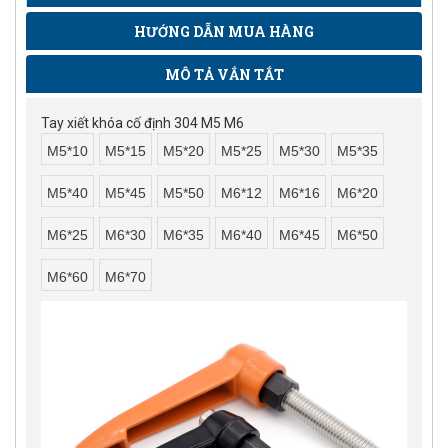
HƯỚNG DẪN MUA HÀNG
MÔ TẢ VẮN TẮT
Tay xiết khóa cố định 304 M5 M6
M5*10
M5*15
M5*20
M5*25
M5*30
M5*35
M5*40
M5*45
M5*50
M6*12
M6*16
M6*20
M6*25
M6*30
M6*35
M6*40
M6*45
M6*50
M6*60
M6*70