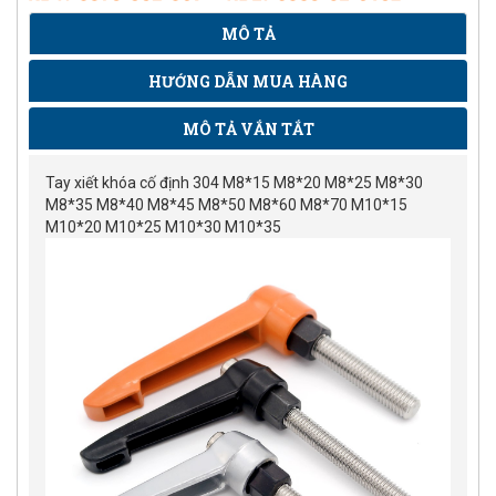
MÔ TẢ
HƯỚNG DẪN MUA HÀNG
MÔ TẢ VẮN TẮT
Tay xiết khóa cố định 304 M8*15 M8*20 M8*25 M8*30
M8*35 M8*40 M8*45 M8*50 M8*60 M8*70 M10*15
M10*20 M10*25 M10*30 M10*35