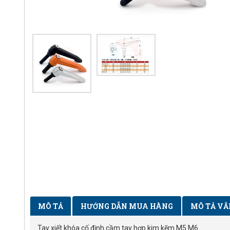
MÔ TẢ
HƯỚNG DẪN MUA HÀNG
MÔ TẢ VẮ
Tay xiết khóa cố định cầm tay hợp kim kẽm M5 M6