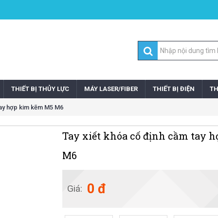
THIẾT BỊ THỦY LỰC
MÁY LASER/FIBER
THIẾT BỊ ĐIỆN
TH
tay hợp kim kẽm M5 M6
Tay xiết khóa cố định cầm tay 
M6
0 đ
Giá: