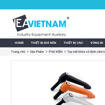
HOME
THIẾT BỊ KHÍ NÉN
THIẾT BỊ CNC
VÒNG BI
Trang chủ
Sản Phẩm
PHỤ KIỆN
Tay xiết khóa cố định cầm 