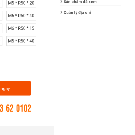
Sản phẩm đã xem
5
M5 * R50 * 20
Quản lý địa chỉ
5
M6 * R50 * 40
5
M6 * R50 * 15
0
M5 * R50 * 40
 ngay