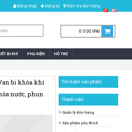
Đăng nhập
Đăng ký
Kiểm tra đơn hàng
0: 0.00 VNĐ
IẾT BỊ KHÍ
PHỤ KIỆN
HỖ TRỢ
 Van bi khóa khí
Tìm kiếm sản phẩm
hóa nước, phun
Thành viên
Quản lý đơn hàng
Sản phẩm yêu thích