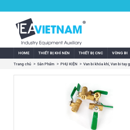
HOME
THIẾT BỊ KHÍ NÉN
THIẾT BỊ CNC
VÒNG BI
Trang chủ
Sản Phẩm
PHỤ KIỆN
Van bi khóa khí, Van bi tay