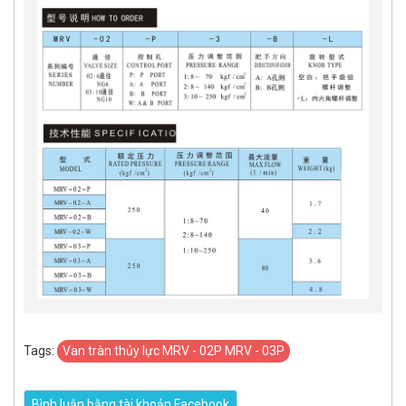
Tags:
Van tràn thủy lực MRV - 02P MRV - 03P
Bình luận bằng tài khoản Facebook