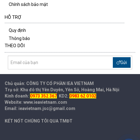
Chính sách bảo mật
HỖ TRỢ
Quy định
Thông báo
THEO DÕI
Gửi
Chủ quản: CÔNG TY CỔ PHẦN IEA
VIETNAM
Trụ sở: Khu đô thị Yên Duyên, Yên Sở, Hoàng Mai, Hà Nội
Kinh doanh:
0973 352 367
KD2:
0983 62 0102
Website: www.ieavietnam.com
Email: ieavietnam.jsc@gmail.com
KẾT NỐT CHÚNG TÔI QUA TMĐT