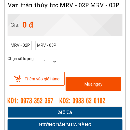
Van tràn thủy lực MRV - 02P MRV - 03P
0 đ
Giá:
MRV - 02P
MRV - 03P
Chọn số lượng
Mua ngay
MÔ TẢ
HƯỚNG DẪN MUA HÀNG