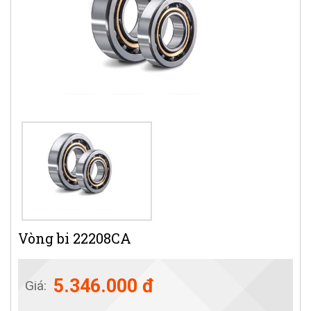
Vòng bi 22208CA
5.346.000 đ
Giá: