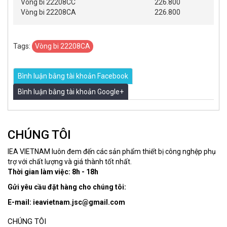
Vòng bi 22208CC
226.800
Vòng bi 22208CA
226.800
Tags:
Vòng bi 22208CA
Bình luận bằng tài khoản Facebook
Bình luận bằng tài khoản Google+
CHÚNG TÔI
IEA VIETNAM luôn đem đến các sản phẩm thiết bị công nghệp phụ
trợ với chất lượng và giá thành tốt nhất.
Thời gian làm việc: 8h - 18h
Gửi yêu cầu đặt hàng cho chúng tôi:
E-mail: ieavietnam.jsc@gmail.com
CHÚNG TÔI