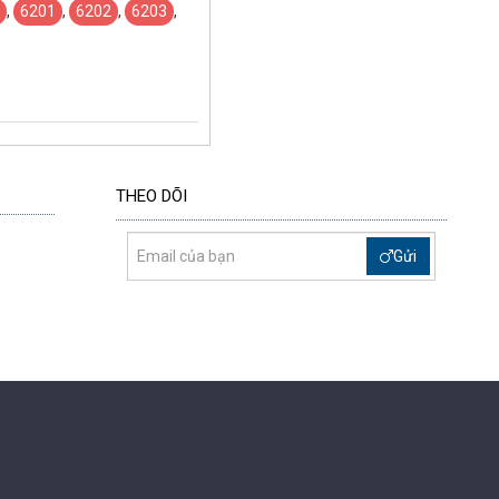
,
6201
,
6202
,
6203
,
THEO DÕI
Gửi