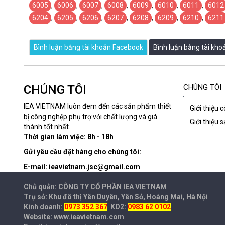
6005
,
6006
,
6007
,
6008
,
6009
,
6010
,
6011
,
6012
6204
,
6205
,
6206
,
6207
,
6208
,
6209
,
6210
,
6211
Bình luận bằng tài khoản Facebook
Bình luận bằng tài kh
CHÚNG TÔI
CHÚNG TÔI
IEA VIETNAM luôn đem đến các sản phẩm thiết
Giới thiệu 
bị công nghệp phụ trợ với chất lượng và giá
Giới thiệu
thành tốt nhất.
Thời gian làm việc: 8h - 18h
Gửi yêu cầu đặt hàng cho chúng tôi:
E-mail: ieavietnam.jsc@gmail.com
Chủ quản: CÔNG TY CỔ PHẦN IEA
VIETNAM
Trụ sở: Khu đô thị Yên Duyên, Yên Sở, Hoàng Mai, Hà Nội
Kinh doanh:
0973 352 367
KD2:
0983 62 0102
Website: www.ieavietnam.com