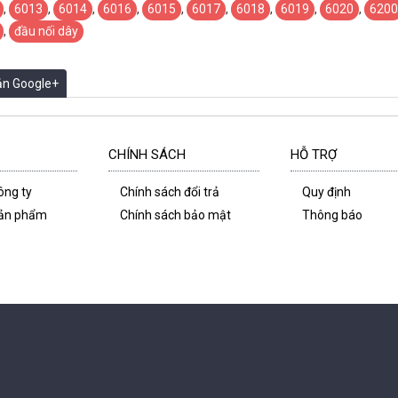
,
6013
,
6014
,
6016
,
6015
,
6017
,
6018
,
6019
,
6020
,
6200
,
đầu nối dây
oản Google+
CHÍNH SÁCH
HỖ TRỢ
công ty
Chính sách đổi trả
Quy định
 sản phẩm
Chính sách bảo mật
Thông báo