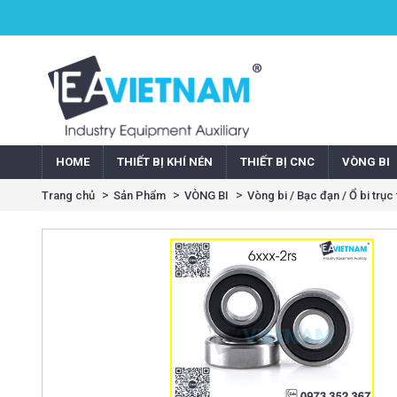
HOME
THIẾT BỊ KHÍ NÉN
THIẾT BỊ CNC
VÒNG BI
Trang chủ
Sản Phẩm
VÒNG BI
Vòng bi / Bạc đạn / Ổ bi trục