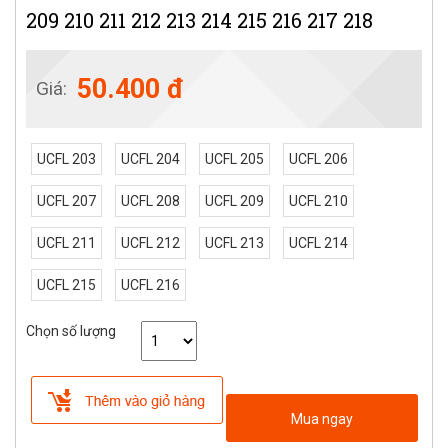
209 210 211 212 213 214 215 216 217 218
50.400 đ
Giá:
UCFL 203
UCFL 204
UCFL 205
UCFL 206
UCFL 207
UCFL 208
UCFL 209
UCFL 210
UCFL 211
UCFL 212
UCFL 213
UCFL 214
UCFL 215
UCFL 216
Chọn số lượng
Mua ngay