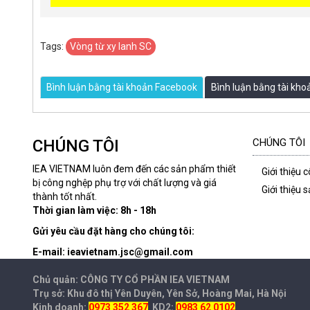
Tags:
Vòng từ xy lanh SC
Bình luận bằng tài khoản Facebook
Bình luận bằng tài kh
CHÚNG TÔI
CHÚNG TÔI
IEA VIETNAM luôn đem đến các sản phẩm thiết
Giới thiệu 
bị công nghệp phụ trợ với chất lượng và giá
Giới thiệu
thành tốt nhất.
Thời gian làm việc: 8h - 18h
Gửi yêu cầu đặt hàng cho chúng tôi:
E-mail: ieavietnam.jsc@gmail.com
Chủ quản: CÔNG TY CỔ PHẦN IEA
VIETNAM
Trụ sở: Khu đô thị Yên Duyên, Yên Sở, Hoàng Mai, Hà Nội
Kinh doanh:
0973 352 367
KD2:
0983 62 0102