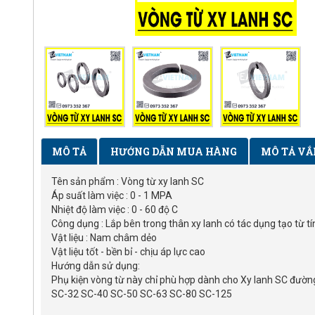
MÔ TẢ
HƯỚNG DẪN MUA HÀNG
MÔ TẢ VẮ
Tên sản phẩm : Vòng từ xy lanh SC
Áp suất làm việc : 0 - 1 MPA
Nhiệt độ làm việc : 0 - 60 độ C
Công dụng : Lắp bên trong thân xy lanh có tác dụng tạo từ t
Vật liệu : Nam châm dẻo
Vật liệu tốt - bền bỉ - chịu áp lực cao
Hướng dẫn sử dụng:
Phụ kiện vòng từ này chỉ phù hợp dành cho Xy lanh SC đường
SC-32 SC-40 SC-50 SC-63 SC-80 SC-125