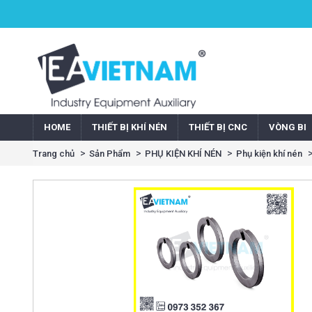
HOME
THIẾT BỊ KHÍ NÉN
THIẾT BỊ CNC
VÒNG BI
Trang chủ
Sản Phẩm
PHỤ KIỆN KHÍ NÉN
Phụ kiện khí nén