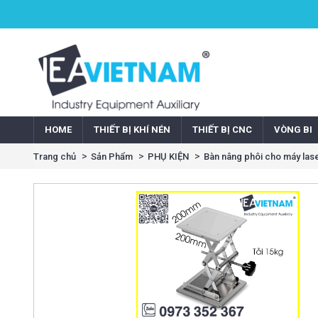
HOME
THIẾT BỊ KHÍ NÉN
THIẾT BỊ CNC
VÒNG BI
Trang chủ
Sản Phẩm
PHỤ KIỆN
Bàn nâng phôi cho máy las