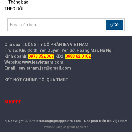
Thông báo
THEO DÕI
Gửi
Chủ quản: CÔNG TY CỔ PHẦN IEA
VIETNAM
Trụ sở: Khu đô thị Yên Duyên, Yên Sở, Hoàng Mai, Hà Nội
Kinh doanh:
0973 352 367
KD2:
0983 62 0102
Website: www.ieavietnam.com
Email: ieavietnam.jsc@gmail.com
KẾT NỐT CHÚNG TÔI QUA TMĐT
SHOPPE
©
Copyright 2015 thietbicongnghiepphutro.com -
Nhà phát triển IEA VIỆT NAM
Website đang chạy thử nghiệm !