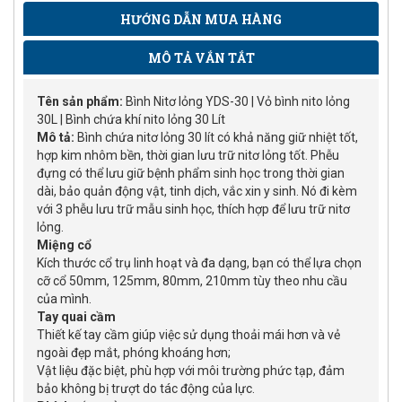
HƯỚNG DẪN MUA HÀNG
MÔ TẢ VẮN TẮT
Tên sản phẩm:
Bình Nitơ lỏng YDS-30 | Vỏ bình nito lỏng
30L | Bình chứa khí nito lỏng 30 Lít
Mô tả:
Bình chứa nitơ lỏng 30 lít có khả năng giữ nhiệt tốt,
hợp kim nhôm bền, thời gian lưu trữ nitơ lỏng tốt. Phễu
đựng có thể lưu giữ bệnh phẩm sinh học trong thời gian
dài, bảo quản động vật, tinh dịch, vắc xin y sinh. Nó đi kèm
với 3 phễu lưu trữ mẫu sinh học, thích hợp để lưu trữ nitơ
lỏng.
Miệng cổ
Kích thước cổ trụ linh hoạt và đa dạng, bạn có thể lựa chọn
cỡ cổ 50mm, 125mm, 80mm, 210mm tùy theo nhu cầu
của mình.
Tay quai cầm
Thiết kế tay cầm giúp việc sử dụng thoải mái hơn và vẻ
ngoài đẹp mắt, phóng khoáng hơn;
Vật liệu đặc biệt, phù hợp với môi trường phức tạp, đảm
bảo không bị trượt do tác động của lực.