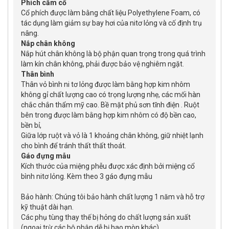
Phích cắm cổ
Cổ phích được làm bằng chất liệu Polyethylene Foam, có
tác dụng làm giảm sự bay hơi của nitơ lỏng và cố định trụ
nâng.
Nắp chân không
Nắp hút chân không là bộ phận quan trọng trong quá trình
làm kín chân không, phải được bảo vệ nghiêm ngặt.
Thân bình
Thân vỏ bình ni tơ lỏng được làm bằng hợp kim nhôm
không gỉ chất lượng cao có trọng lượng nhẹ, các mối hàn
chắc chắn thẩm mỹ cao. Bề mặt phủ sơn tĩnh điện . Ruột
bên trong được làm bằng hợp kim nhôm có độ bền cao,
bền bỉ,
Giữa lớp ruột và vỏ là 1 khoảng chân không, giữ nhiệt lạnh
cho bình để tránh thất thất thoát.
Gáo đựng mẫu
Kích thước của miệng phễu được xác định bởi miệng cổ
bình nitơ lỏng. Kèm theo 3 gáo đựng mẫu
Bảo hành: Chúng tôi bảo hành chất lượng 1 năm và hỗ trợ
kỹ thuật dài hạn.
Các phụ tùng thay thế bị hỏng do chất lượng sản xuất
(ngoại trừ các bộ phận dễ bị hao mòn khác)