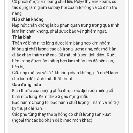
Cổ phích được làm bằng chất liệu Polyethylene Foam, có
tác dụng làm giảm sự bay hơi của nitơ lỏng và cố định trụ
nâng.
Nắp chân không
Nắp hút chân không là bộ phận quan trọng trong quá trình
làm kín chân không, phải được bảo vệ nghiêm ngặt.
Thân bình
Thân vỏ bình ni tơ lỏng được làm bằng hợp kim nhôm
không gỉ chất lượng cao có trọng lượng nhẹ, các mối hàn
chắc chắn thẩm mỹ cao. Bề mặt phủ sơn tĩnh điện . Ruột
bên trong được làm bằng hợp kim nhôm có độ bền cao,
bền bỉ,
Giữa lớp ruột và vỏ là 1 khoảng chân không, giữ nhiệt lạnh
cho bình để tránh thất thất thoát.
Gáo đựng mẫu
Kích thước của miệng phễu được xác định bởi miệng cổ
bình nitơ lỏng. Kèm theo 3 gáo đựng mẫu
Bảo hành: Chúng tôi bảo hành chất lượng 1 năm và hỗ trợ
kỹ thuật dài hạn.
Các phụ tùng thay thế bị hỏng do chất lượng sản xuất
(ngoại trừ các bộ phận dễ bị hao mòn khác)