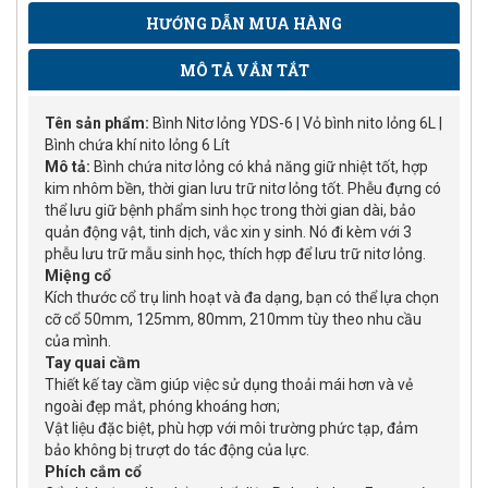
HƯỚNG DẪN MUA HÀNG
MÔ TẢ VẮN TẮT
Tên sản phẩm:
Bình Nitơ lỏng YDS-6 | Vỏ bình nito lỏng 6L |
Bình chứa khí nito lỏng 6 Lít
Mô tả:
Bình chứa nitơ lỏng có khả năng giữ nhiệt tốt, hợp
kim nhôm bền, thời gian lưu trữ nitơ lỏng tốt. Phễu đựng có
thể lưu giữ bệnh phẩm sinh học trong thời gian dài, bảo
quản động vật, tinh dịch, vắc xin y sinh. Nó đi kèm với 3
phễu lưu trữ mẫu sinh học, thích hợp để lưu trữ nitơ lỏng.
Miệng cổ
Kích thước cổ trụ linh hoạt và đa dạng, bạn có thể lựa chọn
cỡ cổ 50mm, 125mm, 80mm, 210mm tùy theo nhu cầu
của mình.
Tay quai cầm
Thiết kế tay cầm giúp việc sử dụng thoải mái hơn và vẻ
ngoài đẹp mắt, phóng khoáng hơn;
Vật liệu đặc biệt, phù hợp với môi trường phức tạp, đảm
bảo không bị trượt do tác động của lực.
Phích cắm cổ