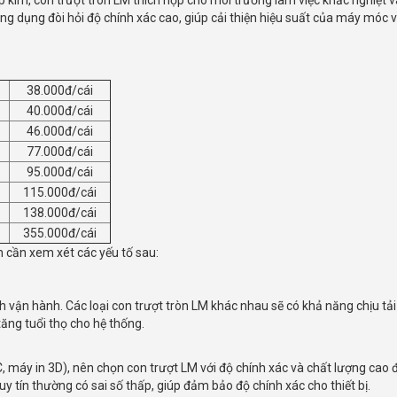
 kim, con trượt tròn LM thích hợp cho môi trường làm việc khắc nghiệt v
g dụng đòi hỏi độ chính xác cao, giúp cải thiện hiệu suất của máy móc v
38.000đ/cái
40.000đ/cái
46.000đ/cái
77.000đ/cái
95.000đ/cái
115.000đ/cái
138.000đ/cái
355.000đ/cái
 cần xem xét các yếu tố sau:
h vận hành. Các loại con trượt tròn LM khác nhau sẽ có khả năng chịu tải
tăng tuổi thọ cho hệ thống.
 máy in 3D), nên chọn con trượt LM với độ chính xác và chất lượng ca
 tín thường có sai số thấp, giúp đảm bảo độ chính xác cho thiết bị.