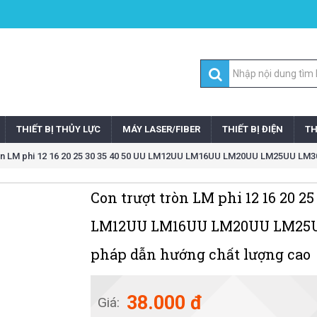
THIẾT BỊ THỦY LỰC
MÁY LASER/FIBER
THIẾT BỊ ĐIỆN
TH
ròn LM phi 12 16 20 25 30 35 40 50 UU LM12UU LM16UU LM20UU LM25UU LM30
Con trượt tròn LM phi 12 16 20 25
LM12UU LM16UU LM20UU LM25U
pháp dẫn hướng chất lượng cao
38.000 đ
Giá: