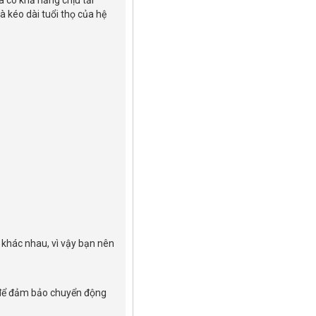
à có khả năng chịu tải
à kéo dài tuổi thọ của hệ
 khác nhau, vì vậy bạn nên
o để đảm bảo chuyển động