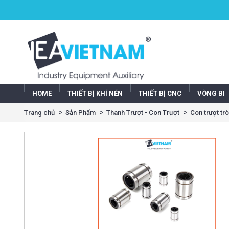
HOME
THIẾT BỊ KHÍ NÉN
THIẾT BỊ CNC
VÒNG BI
Trang chủ
Sản Phẩm
Thanh Trượt - Con Trượt
Con trượt t