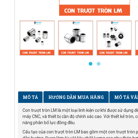
MÔ TẢ
HƯỚNG DẪN MUA HÀNG
MÔ TẢ VẮ
Con trượt tròn LM là một loại linh kiện cơ khí được sử dụng
máy CNC, và thiết bị cần độ chính xác cao. Với thiết kế tròn
năng phân bổ lực đồng đều.
Cấu tạo của con trượt tròn LM bao gồm một con trượt tròn ph