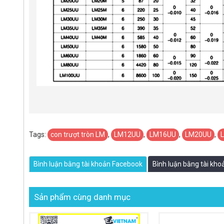
Tags:
con trượt tròn LM
,
LM12UU
,
LM16UU
,
LM20UU
,
Bình luận bằng tài khoản Facebook
Bình luận bằng tài kh
Sản phẩm cùng danh mục