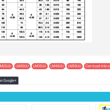
LM25UU
,
LM30UU
,
LM35UU
,
LM40UU
,
LM50UU
,
Con trượt tròn 
oản Google+