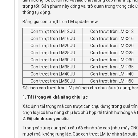
dẫn hướng. Được làm từ vật liệu chất lượng cao như thép hợp
trọng tốt. Sản phẩm này đóng vai trò quan trọng trong các ứn
thống tự động.
Bảng giá con trượt tròn LM update new
Con trượt
tròn LM12UU
Con trượt tròn LM Ф12
Con trượt tròn LM16UU
Con trượt tròn LM Ф16
Con trượt tròn LM20UU
Con trượt tròn LM Ф20
Con trượt tròn LM25UU
Con trượt tròn LM Ф25
Con trượt tròn LM30UU
Con trượt tròn LM Ф30
Con trượt tròn LM35UU
Con trượt tròn LM Ф35
Con trượt tròn LM40UU
Con trượt tròn LM Ф40
Con trượt tròn LM50UU
Con trượt tròn LM Ф50
Để chọn con trượt tròn LM phù hợp cho nhu cầu sử dụng, bạn
1. Tải trọng và khả năng chịu lực
Xác định tải trọng mà con trượt cần chịu đựng trong quá trìn
chọn loại có khả năng chịu lực phù hợp để tránh hư hỏng và 
2. Độ chính xác yêu cầu
Trong các ứng dụng yêu cầu độ chính xác cao (như máy CNC,
mượt mà, không rung lắc. Các con trượt LM từ nhà sản xuất uy