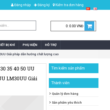
Đăng nhập
Đăng ký
Kiểm tra đơn hàng
0: 0.00 VNĐ
IẾT BỊ KHÍ
PHỤ KIỆN
HỖ TRỢ
UU Giải pháp dẫn hướng chất lượng cao
 30 35 40 50 UU
Tìm kiếm sản phẩm
U LM30UU Giải
Thành viên
Quản lý đơn hàng
Sản phẩm yêu thích