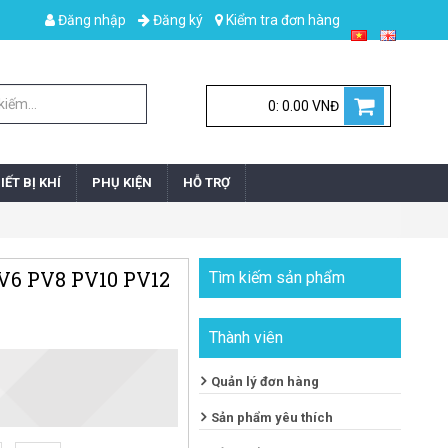
Đăng nhập
Đăng ký
Kiểm tra đơn hàng
0: 0.00 VNĐ
IẾT BỊ KHÍ
PHỤ KIỆN
HỖ TRỢ
V6 PV8 PV10 PV12
Tìm kiếm sản phẩm
Thành viên
Quản lý đơn hàng
Sản phẩm yêu thích