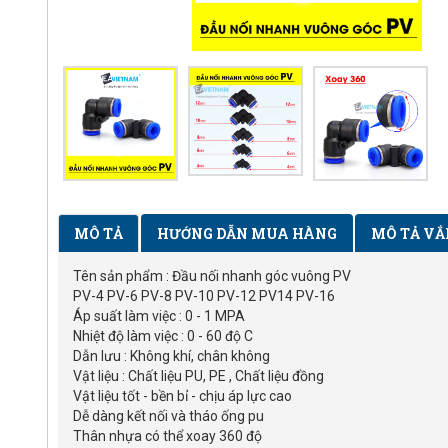
MÔ TẢ
HƯỚNG DẪN MUA HÀNG
MÔ TẢ VẮ
Tên sản phẩm : Đầu nối nhanh góc vuông PV
PV-4 PV-6 PV-8 PV-10 PV-12 PV14 PV-16
Áp suất làm việc : 0 - 1 MPA
Nhiệt độ làm việc : 0 - 60 độ C
Dẫn lưu : Không khí, chân không
Vật liệu : Chất liệu PU, PE , Chất liệu đồng
Vật liệu tốt - bền bỉ - chịu áp lực cao
Dễ dàng kết nối và tháo ống pu
Thân nhựa có thể xoay 360 độ