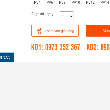
PV4
PV6
PV8
PV10
PV12
PV14
Chọn số lượng
Mua
N TẮT