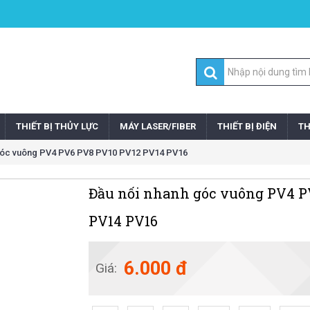
THIẾT BỊ THỦY LỰC
MÁY LASER/FIBER
THIẾT BỊ ĐIỆN
TH
góc vuông PV4 PV6 PV8 PV10 PV12 PV14 PV16
Đầu nối nhanh góc vuông PV4 P
PV14 PV16
6.000 đ
Giá: