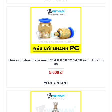
Đầu nối nhanh khí nén PC 4 6 8 10 12 14 16 ren 01 02 03
04
5.000 đ
MUA NHANH