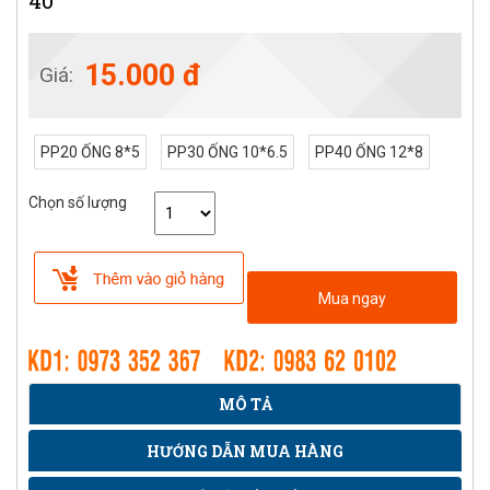
40
15.000 đ
Giá:
PP20 ỐNG 8*5
PP30 ỐNG 10*6.5
PP40 ỐNG 12*8
Chọn số lượng
Mua ngay
MÔ TẢ
HƯỚNG DẪN MUA HÀNG