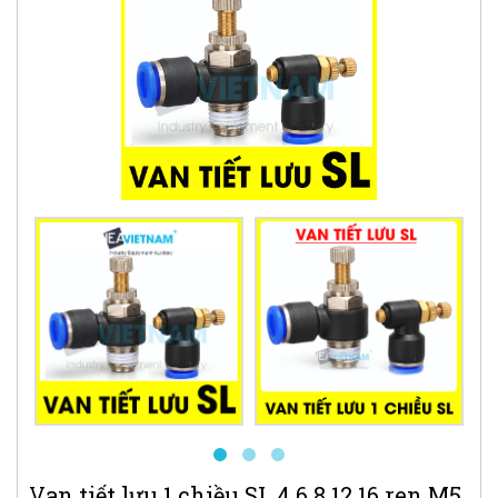
Van tiết lưu 1 chiều SL 4 6 8 12 16 ren M5