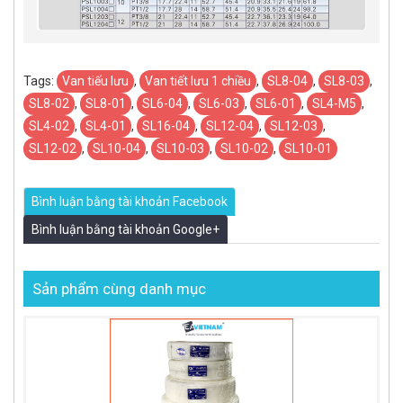
Tags:
Van tiếu lưu
,
Van tiết lưu 1 chiều
,
SL8-04
,
SL8-03
,
SL8-02
,
SL8-01
,
SL6-04
,
SL6-03
,
SL6-01
,
SL4-M5
,
SL4-02
,
SL4-01
,
SL16-04
,
SL12-04
,
SL12-03
,
SL12-02
,
SL10-04
,
SL10-03
,
SL10-02
,
SL10-01
Bình luận bằng tài khoản Facebook
Bình luận bằng tài khoản Google+
Sản phẩm cùng danh mục