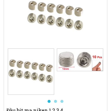
Đầu bịt mạ niken 1 2 3 4