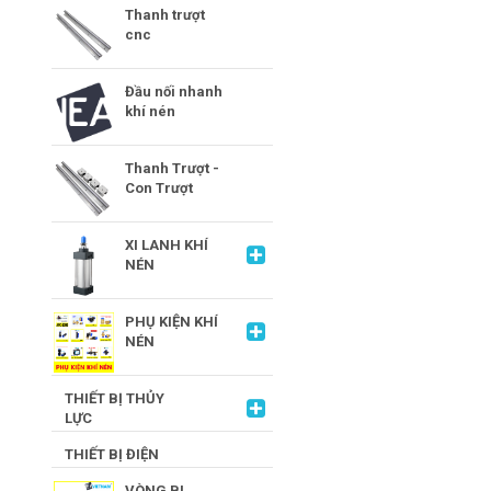
Thanh trượt
cnc
Đầu nối nhanh
khí nén
Thanh Trượt -
Con Trượt
XI LANH KHÍ
NÉN
PHỤ KIỆN KHÍ
NÉN
THIẾT BỊ THỦY
LỰC
THIẾT BỊ ĐIỆN
VÒNG BI