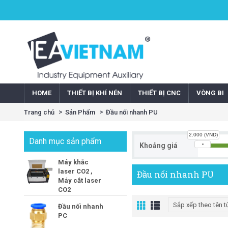
HOME
THIẾT BỊ KHÍ NÉN
THIẾT BỊ CNC
VÒNG BI
Trang chủ
Sản Phẩm
Đầu nối nhanh PU
2.000 (VND)
Danh mục sản phẩm
Khoảng giá
Máy khắc
laser CO2 ,
Đầu nối nhanh PU
Máy cắt laser
CO2
Đầu nối nhanh
PC