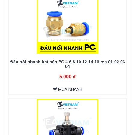
Đầu nối nhanh khí nén PC 4 6 8 10 12 14 16 ren 01 02 03
04
5.000 đ
MUA NHANH