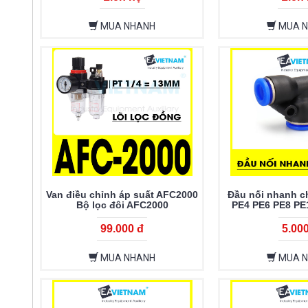
MUA NHANH
MUA 
Van điều chỉnh áp suất AFC2000
Đầu nối nhanh ch
Bộ lọc đôi AFC2000
PE4 PE6 PE8 PE
99.000 đ
5.00
MUA NHANH
MUA 