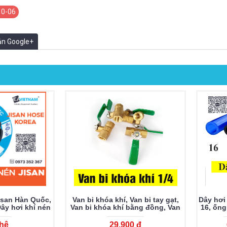
10-06
oản Google+
isan Hàn Quốc,
Van bi khóa khí, Van bi tay gạt,
Dây hơi 
ây hơi khí nén
Van bi khóa khí bằng đồng, Van
16, ống
i Jisan chất
khóa khí, Van khóa nước, phun
PU 
 cao
sương
 hệ
29.900 đ