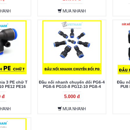
NHANH
MUA NHANH
ia 3 PE chữ T
Đầu nối nhanh chuyển đổi PG6-4
Đầu n
10 PE12 PE16
PG8-6 PG10-8 PG12-10 PG8-4
PU8 
PG10-6 PG12-8 PG16-12
0 đ
5.000 đ
NHANH
MUA NHANH