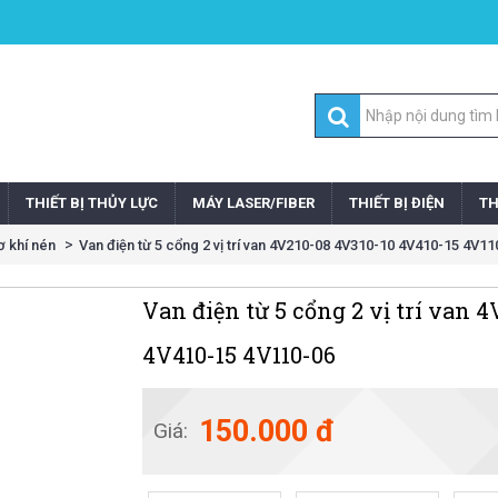
THIẾT BỊ THỦY LỰC
MÁY LASER/FIBER
THIẾT BỊ ĐIỆN
TH
ơ khí nén
Van điện từ 5 cổng 2 vị trí van 4V210-08 4V310-10 4V410-15 4V11
Van điện từ 5 cổng 2 vị trí van 
4V410-15 4V110-06
150.000 đ
Giá: