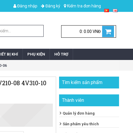
Đăng nhập
Đăng ký
Kiểm tra đơn hàng
0: 0.00 VNĐ
IẾT BỊ KHÍ
PHỤ KIỆN
HỖ TRỢ
0-06
4V210-08 4V310-10
Tìm kiếm sản phẩm
Thành viên
Quản lý đơn hàng
Sản phẩm yêu thích