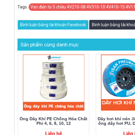
Tags:
Van điện từ 5 chiều 4V210-08 4V310-10 4V410-15 4V1
Bình luận bằng tài khoản Facebook
Bình luận bằng tài kh
Sản phẩm cùng danh mục
Ống Dây Khí PE Chống Hóa Chất
Dây hơi khí nén J
Phi 4, 6, 8, 10, 12
ống dây hơi PU, D
mềm dẻo, Dây hơ
lượng
Liên hệ
Liên