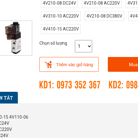
4V210-08 DC24V
4V210-08 AC220V
4V31
4V310-10 AC220V
4V210-08 DC380V
4V4
4V410-15 AC220V
Chọn số lượng
Mua
N TẮT
10-15 4V110-06
DC24V
AC220V
DC24V