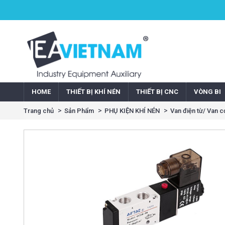
HOME
THIẾT BỊ KHÍ NÉN
THIẾT BỊ CNC
VÒNG BI
Trang chủ
Sản Phẩm
PHỤ KIỆN KHÍ NÉN
Van điện từ/ Van c