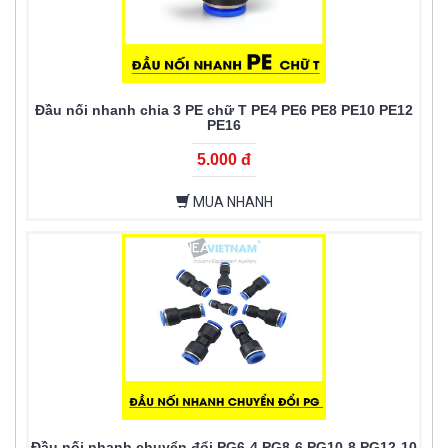
Đầu nối nhanh chia 3 PE chữ T PE4 PE6 PE8 PE10 PE12
PE16
5.000 đ
MUA NHANH
Đầu nối nhanh chuyển đổi PG6-4 PG8-6 PG10-8 PG12-10