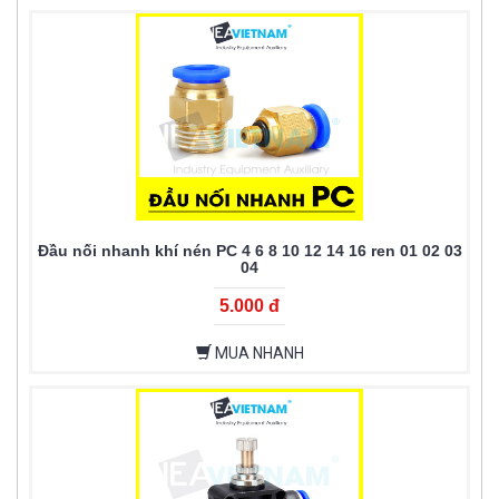
Đầu nối nhanh khí nén PC 4 6 8 10 12 14 16 ren 01 02 03
04
5.000 đ
MUA NHANH