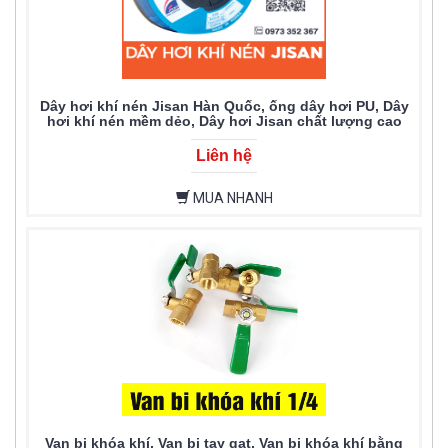
Dây hơi khí nén Jisan Hàn Quốc, ống dây hơi PU, Dây
hơi khí nén mềm dẻo, Dây hơi Jisan chất lượng cao
Liên hệ
MUA NHANH
Van bi khóa khí, Van bi tay gạt, Van bi khóa khí bằng