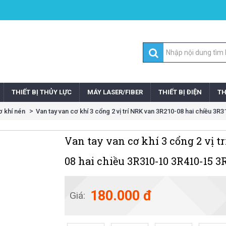
THIẾT BỊ THỦY LỰC
MÁY LASER/FIBER
THIẾT BỊ ĐIỆN
TH
ơ khí nén
Van tay van cơ khí 3 cổng 2 vị trí NRK van 3R210-08 hai chiều 3
Van tay van cơ khí 3 cổng 2 vị t
08 hai chiều 3R310-10 3R410-15 3
180.000 đ
Giá: