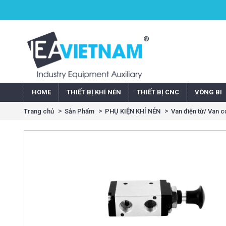
HOME
THIẾT BỊ KHÍ NÉN
THIẾT BỊ CNC
VÒNG BI
Trang chủ
Sản Phẩm
PHỤ KIỆN KHÍ NÉN
Van điện từ/ Van c