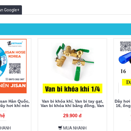
oản Google+
isan Hàn Quốc,
Van bi khóa khí, Van bi tay gạt,
Dây hơi 
ây hơi khí nén
Van bi khóa khí bằng đồng, Van
16, ống
i Jisan chất
khóa khí, Van khóa nước, phun
PU 
 cao
sương
 hệ
29.900 đ
NHANH
MUA NHANH