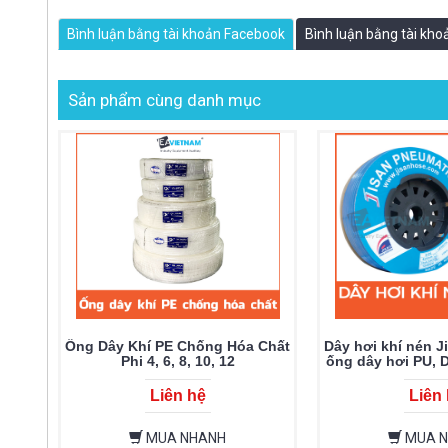
Bình luận bằng tài khoản Facebook
Bình luận bằng tài kh
Sản phẩm cùng danh mục
Ống Dây Khí PE Chống Hóa Chất
Dây hơi khí nén J
Phi 4, 6, 8, 10, 12
ống dây hơi PU, D
mềm dẻo, Dây hơ
lượng
Liên hệ
Liên
MUA NHANH
MUA 