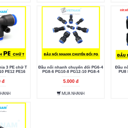
ia 3 PE chữ T
Đầu nối nhanh chuyển đổi PG6-4
Đầu n
10 PE12 PE16
PG8-6 PG10-8 PG12-10 PG8-4
PU8 
PG10-6 PG12-8 PG16-12
0 đ
5.000 đ
NHANH
MUA NHANH