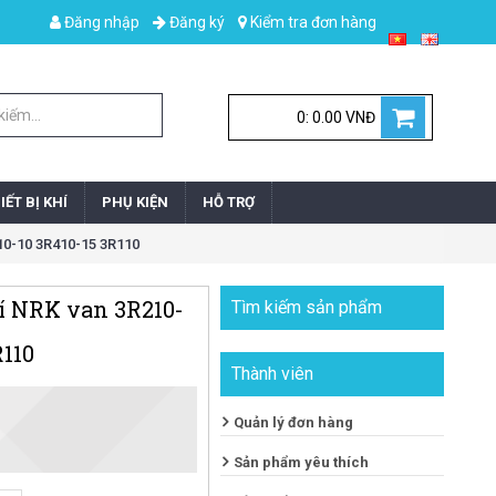
Đăng nhập
Đăng ký
Kiểm tra đơn hàng
0: 0.00 VNĐ
IẾT BỊ KHÍ
PHỤ KIỆN
HỖ TRỢ
R310-10 3R410-15 3R110
rí NRK van 3R210-
Tìm kiếm sản phẩm
R110
Thành viên
Quản lý đơn hàng
Sản phẩm yêu thích