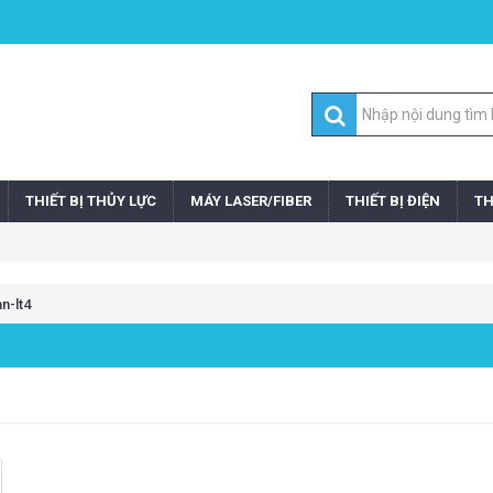
THIẾT BỊ THỦY LỰC
MÁY LASER/FIBER
THIẾT BỊ ĐIỆN
TH
n-lt4