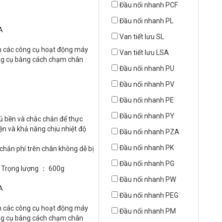
Đầu nối nhanh PCF
Đầu nối nhanh PL
A
Van tiết lưu SL
nh các công cụ hoạt động máy
Van tiết lưu LSA
ông cụ bằng cách chạm chân
Đầu nối nhanh PU
Đầu nối nhanh PV
Đầu nối nhanh PE
Đầu nối nhanh PY
đủ bền và chắc chắn để thực
ện và khả năng chịu nhiệt độ
Đầu nối nhanh PZA
Đầu nối nhanh PK
 chắn phí trên chân không dễ bị
Đầu nối nhanh PG
； Trọng lượng ： 600g
Đầu nối nhanh PW
A
Đầu nối nhanh PEG
nh các công cụ hoạt động máy
Đầu nối nhanh PM
ông cụ bằng cách chạm chân