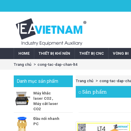
HOME
THIẾT BỊ KHÍ NÉN
THIẾT BỊ CNC
VÒNG BI
Trang chủ
cong-tac-dap-chan-lt4
Danh mục sản phẩm
Trang chủ
cong-tac-dap-cha
Sản phẩm
Máy khắc
laser CO2 ,
Máy cắt laser
CO2
Đầu nối nhanh
PC