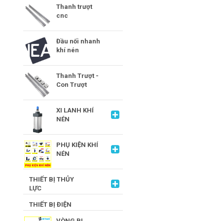
Thanh trượt
cnc
Đầu nối nhanh
khí nén
Thanh Trượt -
Con Trượt
XI LANH KHÍ
NÉN
PHỤ KIỆN KHÍ
NÉN
THIẾT BỊ THỦY
LỰC
THIẾT BỊ ĐIỆN
VÒNG BI