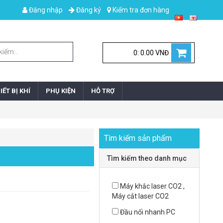
Đăng nhập
Đăng ký
Kiểm tra đơn hàng
0: 0.00 VNĐ
IẾT BỊ KHÍ
PHỤ KIỆN
HỖ TRỢ
Tìm kiếm sản phẩm
Tìm kiếm theo danh mục
Máy khắc laser CO2 ,
Máy cắt laser CO2
Đầu nối nhanh PC