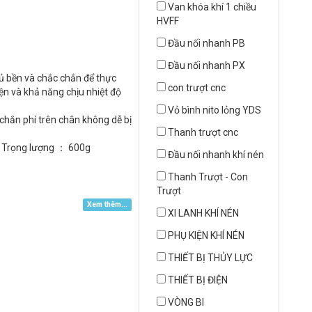
Van khóa khí 1 chiều
HVFF
Đầu nối nhanh PB
Đầu nối nhanh PX
đủ bền và chắc chắn để thực
con trượt cnc
ện và khả năng chịu nhiệt độ
Vỏ bình nito lỏng YDS
 chắn phí trên chân không dễ bị
Thanh trượt cnc
； Trọng lượng ： 600g
Đầu nối nhanh khí nén
Thanh Trượt - Con
Trượt
Xem thêm...
XI LANH KHÍ NÉN
PHỤ KIỆN KHÍ NÉN
THIẾT BỊ THỦY LỰC
THIẾT BỊ ĐIỆN
VÒNG BI