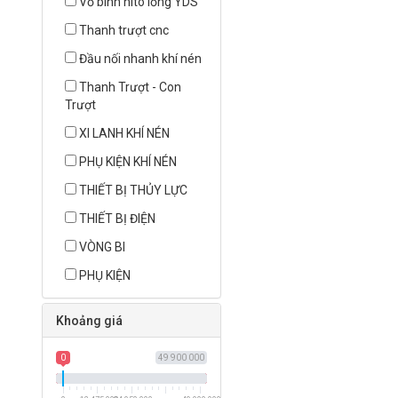
Vỏ bình nito lỏng YDS
Thanh trượt cnc
Đầu nối nhanh khí nén
Thanh Trượt - Con
Trượt
XI LANH KHÍ NÉN
PHỤ KIỆN KHÍ NÉN
THIẾT BỊ THỦY LỰC
THIẾT BỊ ĐIỆN
VÒNG BI
PHỤ KIỆN
Khoảng giá
0
49 900 000