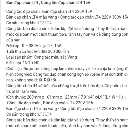
Bàn đạp chân LT4 , Công tắc đạp chân LT4 15A
Công tắc đạp chân , Bàn đạp chân LT4 220V 15A
Bàn đạp chân LT4 màu vàng / Công tắc đạp chân LT4 220V 380V 15
Có sẵn trong kho: LT3 LT4
Công tắc bàn đạp chân dễ dàn lắp đặt và sử dụng. Thay thế vận hà
móc của bạn một cách thuận tiện, rảnh tay hơn và dễ dàng dừng c
của bạn.
Điện áp : 0 ~ 380V, loại 0 ~ 15A.
Tuổi thọ cơ học lên đến 300.000 lần
Loại sản phẩm: Công tắc màu sắc Vàng
Kiểu loại: 1NO + NC
Chất liệu: Được làm bằng hợp kim nhôm dày và lò xo chịu lực nặng, 
hiện công việc; Công tắc đạp chân công nghiệp với bề mặt sơn tính đi
cao, kháng hóa chất. Rất tốt.
Công tắc chân lt4 với kết cấu chống trượt trên bàn đạp, Có phần che
trượt khi làm việc
Kích thước: 200mm x 101mm x 125mm / 7,9 "x4" x4,9 "(L * W * H) 
Công tắc đạp chân , Bàn đạp chân LT4 220V 15A
Bàn đạp chân LT4 màu vàng / Công tắc đạp chân LT4 220V 380V 15
Có sẵn trong kho: LT3 LT4
Công tắc bàn đạp chân dễ dàn lắp đặt và sử dụng. Thay thế vận hà
móc của bạn một cách thuận tiện, rảnh tay hơn và dễ dàng dừng c