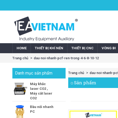
HOME
THIẾT BỊ KHÍ NÉN
THIẾT BỊ CNC
VÒNG BI
Trang chủ
dau-noi-nhanh-pcf-ren-trong-4-6-8-10-12
Danh mục sản phẩm
Trang chủ
dau-noi-nhanh-pcf
Sản phẩm
Máy khắc
laser CO2 ,
Máy cắt laser
CO2
Đầu nối nhanh
PC