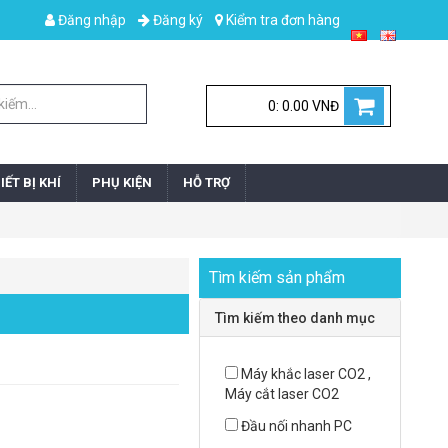
Đăng nhập
Đăng ký
Kiểm tra đơn hàng
0: 0.00 VNĐ
IẾT BỊ KHÍ
PHỤ KIỆN
HỖ TRỢ
Tìm kiếm sản phẩm
Tìm kiếm theo danh mục
Máy khắc laser CO2 ,
Máy cắt laser CO2
Đầu nối nhanh PC