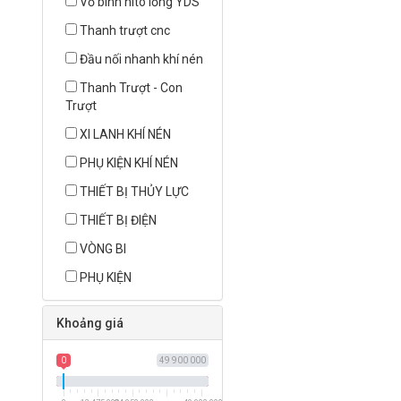
Vỏ bình nito lỏng YDS
Thanh trượt cnc
Đầu nối nhanh khí nén
Thanh Trượt - Con
Trượt
XI LANH KHÍ NÉN
PHỤ KIỆN KHÍ NÉN
THIẾT BỊ THỦY LỰC
THIẾT BỊ ĐIỆN
VÒNG BI
PHỤ KIỆN
Khoảng giá
0
49 900 000