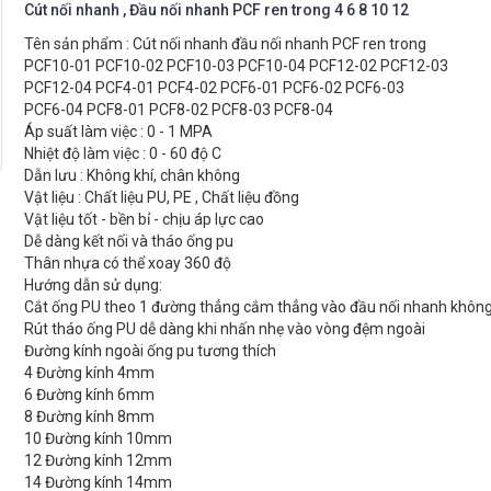
Cút nối nhanh , Đầu nối nhanh PCF ren trong 4 6 8 10 12
Tên sản phẩm : Cút nối nhanh đầu nối nhanh PCF ren trong
PCF10-01 PCF10-02 PCF10-03 PCF10-04 PCF12-02 PCF12-03
PCF12-04 PCF4-01 PCF4-02 PCF6-01 PCF6-02 PCF6-03
PCF6-04 PCF8-01 PCF8-02 PCF8-03 PCF8-04
Áp suất làm việc : 0 - 1 MPA
Nhiệt độ làm việc : 0 - 60 độ C
Dẫn lưu : Không khí, chân không
Vật liệu : Chất liệu PU, PE , Chất liệu đồng
Vật liệu tốt - bền bỉ - chịu áp lực cao
Dễ dàng kết nối và tháo ống pu
Thân nhựa có thể xoay 360 độ
Hướng dẫn sử dụng:
Cắt ống PU theo 1 đường thẳng cắm thẳng vào đầu nối nhanh khôn
Rút tháo ống PU dễ dàng khi nhấn nhẹ vào vòng đệm ngoài
Đường kính ngoài ống pu tương thích
4 Đường kính 4mm
6 Đường kính 6mm
8 Đường kính 8mm
10 Đường kính 10mm
12 Đường kính 12mm
14 Đường kính 14mm