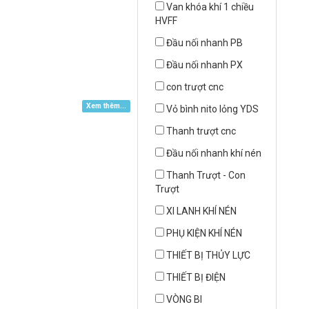
Van khóa khí 1 chiều
HVFF
Đầu nối nhanh PB
Đầu nối nhanh PX
con trượt cnc
Xem thêm...
Vỏ bình nito lỏng YDS
Thanh trượt cnc
Đầu nối nhanh khí nén
Thanh Trượt - Con
Trượt
XI LANH KHÍ NÉN
PHỤ KIỆN KHÍ NÉN
THIẾT BỊ THỦY LỰC
THIẾT BỊ ĐIỆN
VÒNG BI