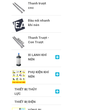
Thanh trượt
cnc
Đầu nối nhanh
khí nén
Thanh Trượt -
Con Trượt
XI LANH KHÍ
NÉN
PHỤ KIỆN KHÍ
NÉN
THIẾT BỊ THỦY
LỰC
THIẾT BỊ ĐIỆN
VÒNG BI