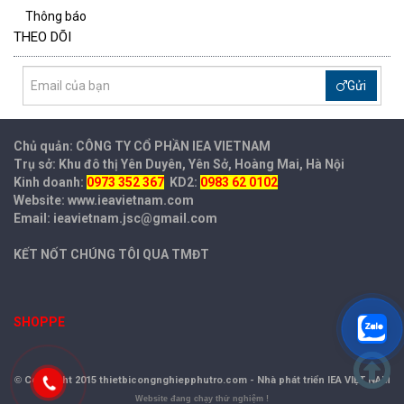
Thông báo
THEO DÕI
Gửi
Chủ quản: CÔNG TY CỔ PHẦN IEA
VIETNAM
Trụ sở: Khu đô thị Yên Duyên, Yên Sở, Hoàng Mai, Hà Nội
Kinh doanh:
0973 352 367
KD2:
0983 62 0102
Website: www.ieavietnam.com
Email: ieavietnam.jsc@gmail.com
KẾT NỐT CHÚNG TÔI QUA TMĐT
SHOPPE
©
Copyright 2015 thietbicongnghiepphutro.com -
Nhà phát triển IEA VIỆT NAM
Website đang chạy thử nghiệm !