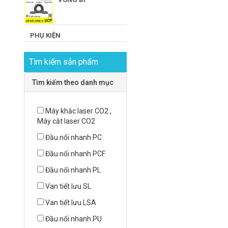
PHỤ KIỆN
Tìm kiếm sản phẩm
Tìm kiếm theo danh mục
Máy khắc laser CO2 ,
Máy cắt laser CO2
Đầu nối nhanh PC
Đầu nối nhanh PCF
Đầu nối nhanh PL
Van tiết lưu SL
Van tiết lưu LSA
Đầu nối nhanh PU