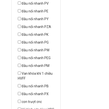
Đầu nối nhanh PV
Đầu nối nhanh PE
Đầu nối nhanh PY
Đầu nối nhanh PZA
Đầu nối nhanh PK
Đầu nối nhanh PG
Đầu nối nhanh PW
Đầu nối nhanh PEG
Đầu nối nhanh PM
Van khóa khí 1 chiều
HVFF
Đầu nối nhanh PB
Đầu nối nhanh PX
con trượt cnc