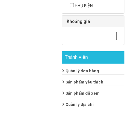
PHỤ KIỆN
Khoảng giá
Thành viên
Quản lý đơn hàng
Sản phẩm yêu thích
Sản phẩm đã xem
Quản lý địa chỉ