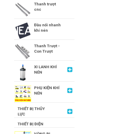
Thanh trượt
cnc
Đầu nối nhanh
khí nén
Thanh Trượt -
Con Trượt
XI LANH KHÍ
NÉN
PHỤ KIỆN KHÍ
NÉN
THIẾT BỊ THỦY
LỰC
THIẾT BỊ ĐIỆN
VÒNG BI