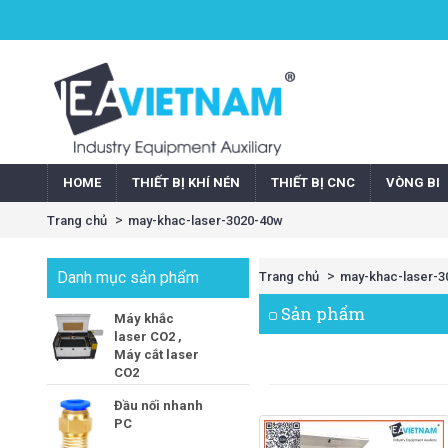
HOME
THIẾT BỊ KHÍ NÉN
THIẾT BỊ CNC
VÒNG BI
Trang chủ
may-khac-laser-3020-40w
Danh mục sản phẩm
Trang chủ
may-khac-laser-3
Sản phẩm
Máy khắc
laser CO2 ,
Máy cắt laser
CO2
Đầu nối nhanh
PC