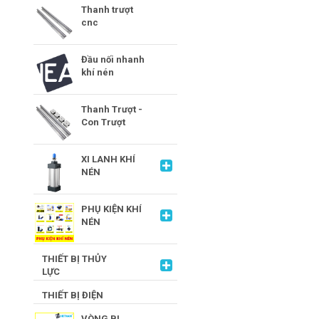
Thanh trượt
cnc
Đầu nối nhanh
khí nén
Thanh Trượt -
Con Trượt
XI LANH KHÍ
NÉN
PHỤ KIỆN KHÍ
NÉN
THIẾT BỊ THỦY
LỰC
THIẾT BỊ ĐIỆN
VÒNG BI