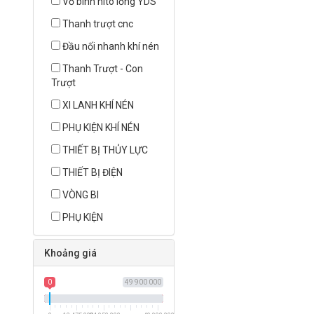
Vỏ bình nito lỏng YDS
Thanh trượt cnc
Đầu nối nhanh khí nén
Thanh Trượt - Con
Trượt
XI LANH KHÍ NÉN
PHỤ KIỆN KHÍ NÉN
THIẾT BỊ THỦY LỰC
THIẾT BỊ ĐIỆN
VÒNG BI
PHỤ KIỆN
Khoảng giá
0
49 900 000