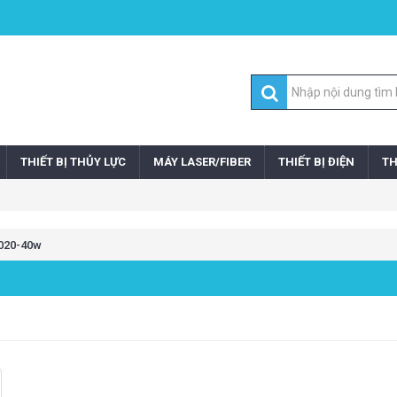
THIẾT BỊ THỦY LỰC
MÁY LASER/FIBER
THIẾT BỊ ĐIỆN
TH
020-40w