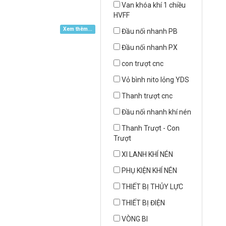
Van khóa khí 1 chiều
HVFF
Xem thêm...
Đầu nối nhanh PB
Đầu nối nhanh PX
con trượt cnc
Vỏ bình nito lỏng YDS
Thanh trượt cnc
Đầu nối nhanh khí nén
Thanh Trượt - Con
Trượt
XI LANH KHÍ NÉN
PHỤ KIỆN KHÍ NÉN
THIẾT BỊ THỦY LỰC
THIẾT BỊ ĐIỆN
VÒNG BI