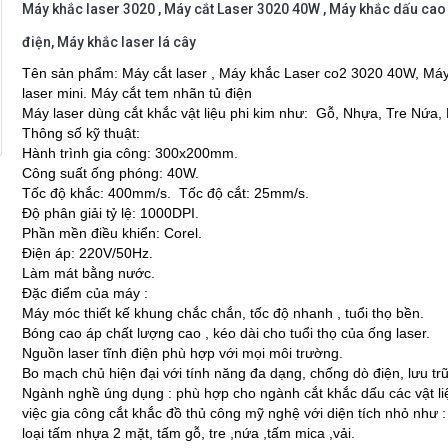
Máy khắc laser 3020 , Máy cắt Laser 3020 40W , Máy khắc dấu cao 
điện, Máy khắc laser lá cây
Tên sản phẩm: Máy cắt laser , Máy khắc Laser co2 3020 40W, Máy
laser mini. Máy cắt tem nhãn tủ điện
Máy laser dùng cắt khắc vật liệu phi kim như: Gỗ, Nhựa, Tre Nứa
Thông số kỹ thuật:
Hành trình gia công: 300x200mm.
Công suất ống phóng: 40W.
Tốc độ khắc: 400mm/s. Tốc độ cắt: 25mm/s.
Độ phân giải tỷ lệ: 1000DPI.
Phần mền điều khiển: Corel.
Điện áp: 220V/50Hz.
Làm mát bằng nước.
Đặc điểm của máy :
Máy móc thiết kế khung chắc chắn, tốc độ nhanh , tuổi thọ bền.
Bóng cao áp chất lượng cao , kéo dài cho tuổi thọ của ống laser.
Nguồn laser tĩnh điện phù hợp với mọi môi trường.
Bo mạch chủ hiện đại với tính năng đa dạng, chống dò điện, lưu tr
Ngành nghề úng dụng : phù hợp cho ngành cắt khắc dấu các vật liệ
việc gia công cắt khắc đồ thủ công mỹ nghệ với diện tích nhỏ như 
loại tấm nhựa 2 mặt, tấm gỗ, tre ,nứa ,tấm mica ,vải.