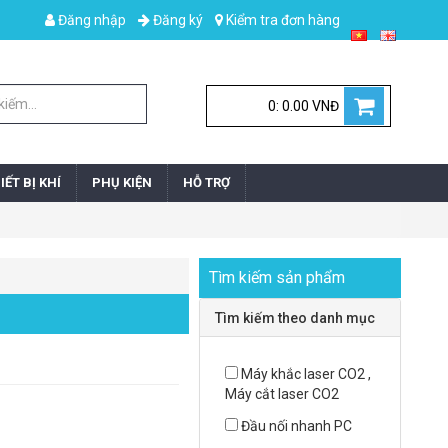
Đăng nhập
Đăng ký
Kiểm tra đơn hàng
0: 0.00 VNĐ
IẾT BỊ KHÍ
PHỤ KIỆN
HỖ TRỢ
Tìm kiếm sản phẩm
Tìm kiếm theo danh mục
Máy khắc laser CO2 ,
Máy cắt laser CO2
Đầu nối nhanh PC