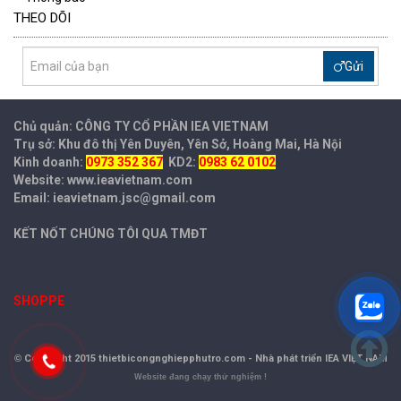
THEO DÕI
Gửi
Chủ quản: CÔNG TY CỔ PHẦN IEA
VIETNAM
Trụ sở: Khu đô thị Yên Duyên, Yên Sở, Hoàng Mai, Hà Nội
Kinh doanh:
0973 352 367
KD2:
0983 62 0102
Website: www.ieavietnam.com
Email: ieavietnam.jsc@gmail.com
KẾT NỐT CHÚNG TÔI QUA TMĐT
SHOPPE
©
Copyright 2015 thietbicongnghiepphutro.com -
Nhà phát triển IEA VIỆT NAM
Website đang chạy thử nghiệm !